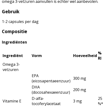
omega 3-vetzuren aanvullen is echter wel aanbevolen.
Gebruik
1-2 capsules per dag
Compositie
Ingrediënten
%
Ingrediënt
Vorm
Hoeveelheid
RI
Omega 3-
vetzuren
EPA
300 mg
(eicosapentaeenzuur)
DHA
200 mg
(docosahexaeenzuur)
D-alfa-
25
Vitamine E
3 mg
tocoferylacetaat
%*