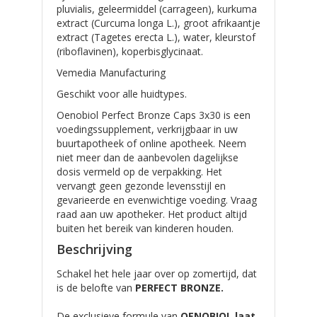
pluvialis, geleermiddel (carrageen), kurkuma
extract (Curcuma longa L.), groot afrikaantje
extract (Tagetes erecta L.), water, kleurstof
(riboflavinen), koperbisglycinaat.
Vemedia Manufacturing
Geschikt voor alle huidtypes.
Oenobiol Perfect Bronze Caps 3x30 is een
voedingssupplement, verkrijgbaar in uw
buurtapotheek of online apotheek. Neem
niet meer dan de aanbevolen dagelijkse
dosis vermeld op de verpakking. Het
vervangt geen gezonde levensstijl en
gevarieerde en evenwichtige voeding. Vraag
raad aan uw apotheker. Het product altijd
buiten het bereik van kinderen houden.
Beschrijving
Schakel het hele jaar over op zomertijd, dat
is de belofte van
PERFECT BRONZE.
De exclusieve formule van
OENOBIOL laat