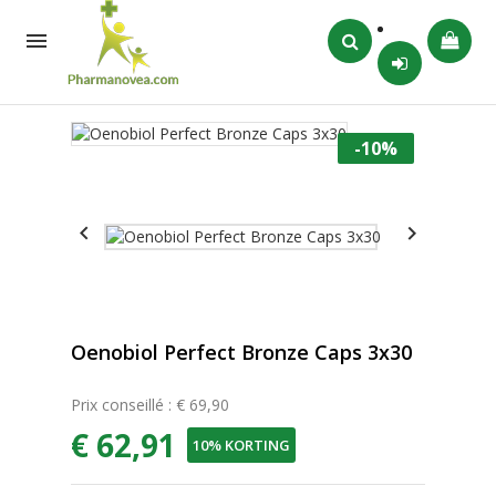

-10%


Oenobiol Perfect Bronze Caps 3x30
Prix conseillé : € 69,90
€ 62,91
10% KORTING