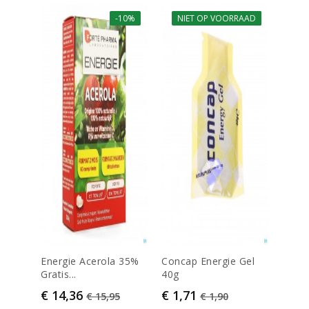
-10%
NIET OP VOORRAAD
-10%
Energie Acerola 35%
Concap Energie Gel
Vital
Gratis...
40g
Prijs
€ 22
Prijs
Normale prijs
Prijs
Normale prijs
€ 14,36
€ 1,71
€ 15,95
€ 1,90