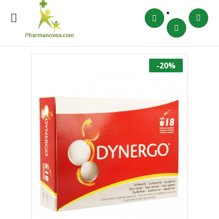

-20%