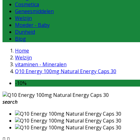
Cosmetica
Geneesmiddelen
Welzijn
Moeder - Baby
Dunheid
Blog
Home
Welzijn
vitaminen - Mineralen
Q10 Energy 100mg Natural Energy Caps 30
-10%
search

