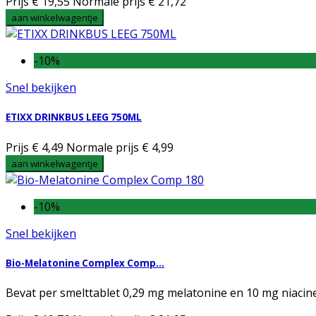
Prijs
€ 19,55
Normale prijs
€ 21,72
aan winkelwagentje
-10%
Snel bekijken
ETIXX DRINKBUS LEEG 750ML
Prijs
€ 4,49
Normale prijs
€ 4,99
aan winkelwagentje
-10%
Snel bekijken
Bio-Melatonine Complex Comp...
Bevat per smelttablet 0,29 mg melatonine en 10 mg niacine