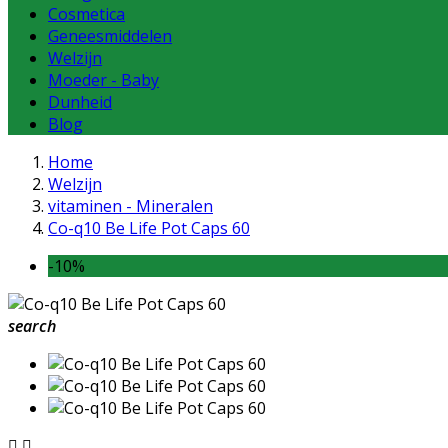
Cosmetica
Geneesmiddelen
Welzijn
Moeder - Baby
Dunheid
Blog
Home
Welzijn
vitaminen - Mineralen
Co-q10 Be Life Pot Caps 60
-10%
search

