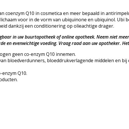
an coenzym Q10 in cosmetica en meer bepaald in antirimpelcr
chaam voor in de vorm van ubiquinone en ubiquinol. Ubi bet
id dankzij een conditionering op olieachtige drager.
jgbaar in uw buurtapotheek of online apotheek. Neem niet meer
erde en evenwichtige voeding. Vraag raad aan uw apotheker. Het
mogen geen co-enzym Q10 innemen.
e van bloedverdunners, bloeddrukverlagende middelen en b
o-enzym Q10.
oducten.