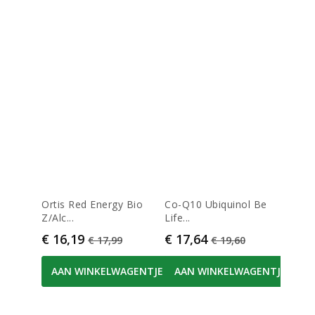
Ortis Red Energy Bio
Co-Q10 Ubiquinol Be
Borab
Z/Alc...
Life...
180x
Prijs
Normale prijs
Prijs
Normale prijs
Prijs
€ 16,19
€ 17,64
€ 26
€ 17,99
€ 19,60
AAN WINKELWAGENTJE
AAN WINKELWAGENTJE
AA