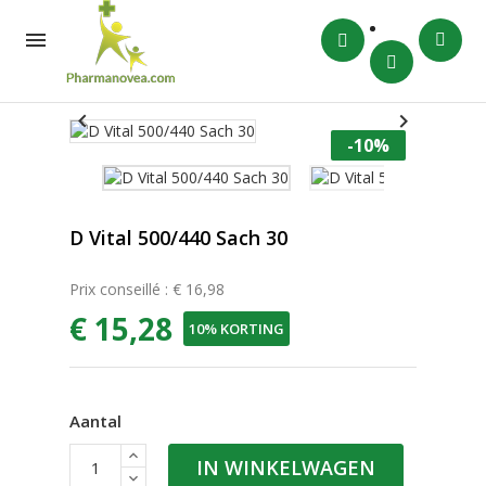



-10%
D Vital 500/440 Sach 30
Prix conseillé : € 16,98
€ 15,28
10% KORTING
Aantal
IN WINKELWAGEN