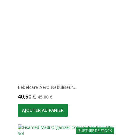
Febelcare Aero Nebuliseur...
Prix
Prix de base
40,50 €
45,00 €
AJOUTER AU PANIER
RUPTURE DE STOCK
-10%