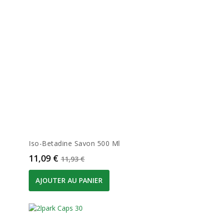
Iso-Betadine Savon 500 Ml
Prix
Prix de base
11,09 €
11,93 €
AJOUTER AU PANIER