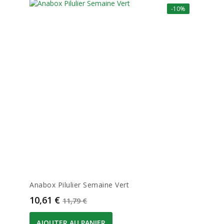
-10%
Anabox Pilulier Semaine Vert
Prix
Prix de base
10,61 €
11,79 €
AJOUTER AU PANIER