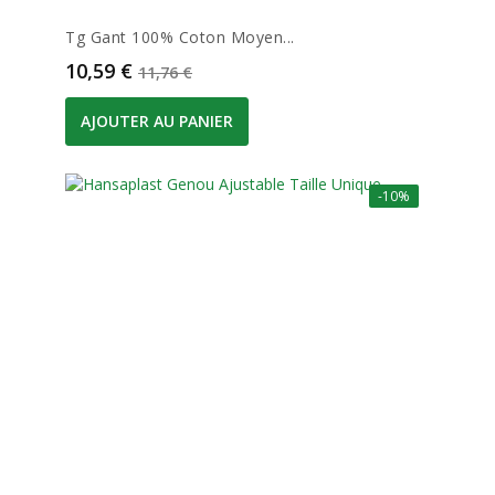
Tg Gant 100% Coton Moyen...
Prix
Prix de base
10,59 €
11,76 €
AJOUTER AU PANIER
-10%