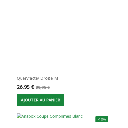
Querv'activ Droite M
Prix
Prix de base
26,95 €
29,95 €
AJOUTER AU PANIER
-10%