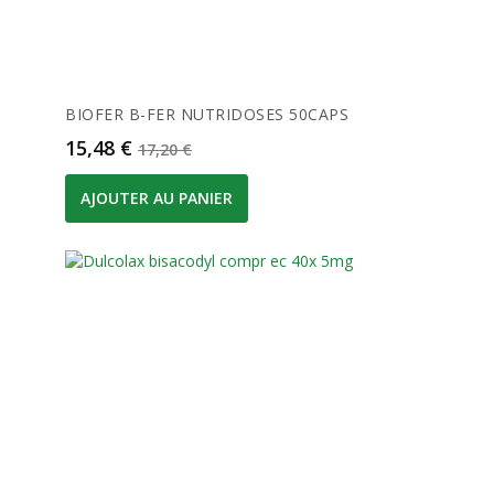
BIOFER B-FER NUTRIDOSES 50CAPS
Prix
Prix de base
15,48 €
17,20 €
AJOUTER AU PANIER