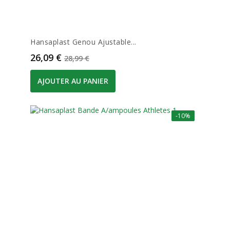
Hansaplast Genou Ajustable...
Prix
Prix de base
26,09 €
28,99 €
AJOUTER AU PANIER
-10%