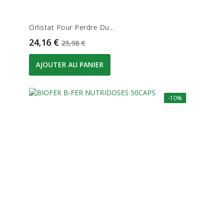
Orlistat Pour Perdre Du...
Prix
Prix de base
24,16 €
25,98 €
AJOUTER AU PANIER
-10%