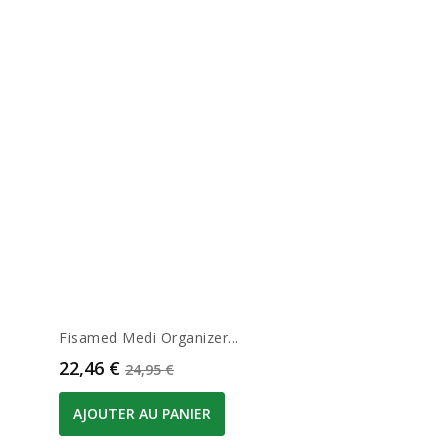
Fisamed Medi Organizer...
Prix
Prix de base
22,46 €
24,95 €
AJOUTER AU PANIER