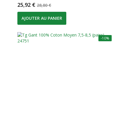
Prix
Prix de base
25,92 €
28,80 €
AJOUTER AU PANIER
-10%