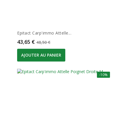
Epitact Carp'immo Attelle...
Prix
Prix de base
43,65 €
48,50 €
AJOUTER AU PANIER
-10%