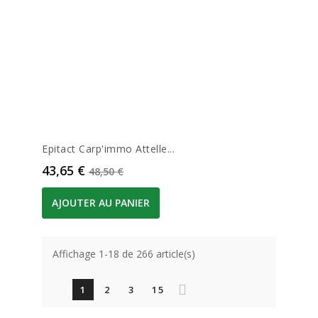
Epitact Carp'immo Attelle...
Prix
Prix de base
43,65 €
48,50 €
AJOUTER AU PANIER
Affichage 1-18 de 266 article(s)
1
2
3
15