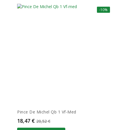
-10%
Pince De Michel Qb 1 Vf-Med
Prix
Prix de base
18,47 €
20,52 €