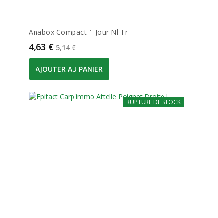
Anabox Compact 1 Jour Nl-Fr
Prix
Prix de base
4,63 €
5,14 €
AJOUTER AU PANIER
RUPTURE DE STOCK
-10%