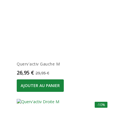
Querv'activ Gauche M
Prix
Prix de base
26,95 €
29,95 €
AJOUTER AU PANIER
-10%