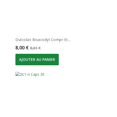
Dulcolax Bisacodyl Compr Ec...
Prix
Prix de base
8,00 €
8,61 €
AJOUTER AU PANIER