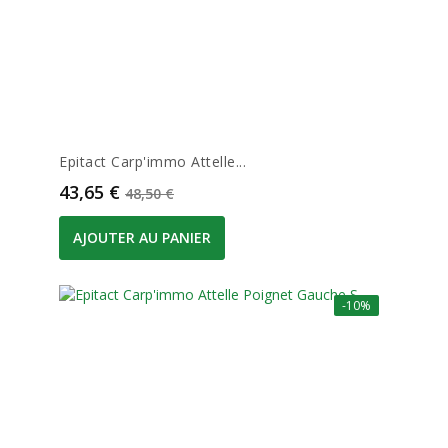
Epitact Carp'immo Attelle...
Prix
Prix de base
43,65 €
48,50 €
AJOUTER AU PANIER
-10%