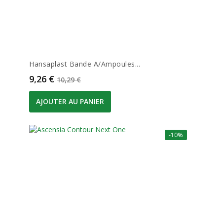
Hansaplast Bande A/ampoules...
Prix
Prix de base
9,26 €
10,29 €
AJOUTER AU PANIER
-10%