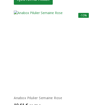
-10%
Anabox Pilulier Semaine Rose
Prix
Prix de base