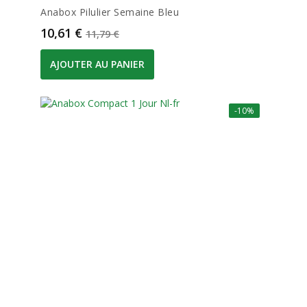
Anabox Pilulier Semaine Bleu
Prix
Prix de base
10,61 €
11,79 €
AJOUTER AU PANIER
-10%