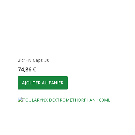
2lc1-N Caps 30
Prix
74,86 €
AJOUTER AU PANIER