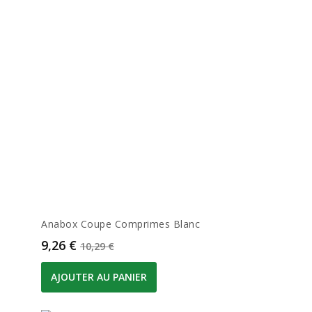
Anabox Coupe Comprimes Blanc
Prix
Prix de base
9,26 €
10,29 €
AJOUTER AU PANIER