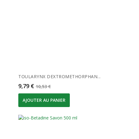
TOULARYNX DEXTROMETHORPHAN...
Prix
Prix de base
9,79 €
10,53 €
AJOUTER AU PANIER