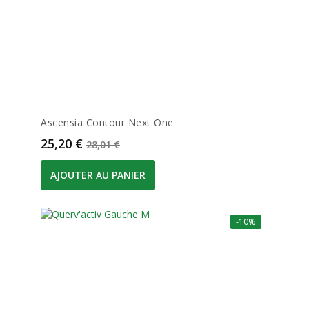
Ascensia Contour Next One
Prix
Prix de base
25,20 €
28,01 €
AJOUTER AU PANIER
-10%