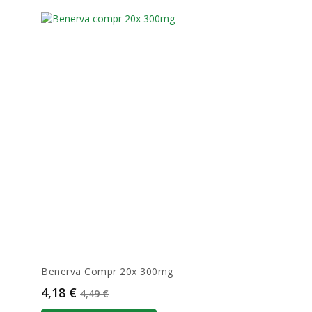
Benerva Compr 20x 300mg
Prix
Prix de base
4,18 €
4,49 €