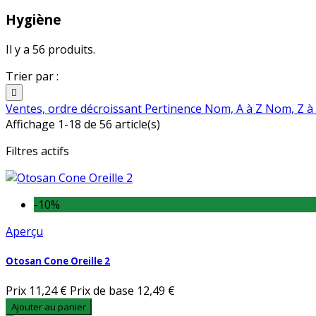
Hygiène
Il y a 56 produits.
Trier par :

Ventes, ordre décroissant
Pertinence
Nom, A à Z
Nom, Z à
Affichage 1-18 de 56 article(s)
Filtres actifs
-10%
Aperçu
Otosan Cone Oreille 2
Prix
11,24 €
Prix de base
12,49 €
Ajouter au panier