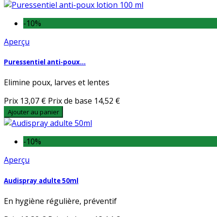
-10%
Aperçu
Puressentiel anti-poux...
Elimine poux, larves et lentes
Prix
13,07 €
Prix de base
14,52 €
Ajouter au panier
-10%
Aperçu
Audispray adulte 50ml
En hygiène régulière, préventif