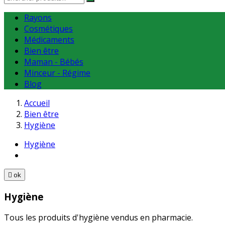
Rayons
Cosmétiques
Médicaments
Bien être
Maman - Bébés
Minceur - Régime
Blog
Accueil
Bien être
Hygiène
Hygiène

ok
Hygiène
Tous les produits d'hygiène vendus en pharmacie.