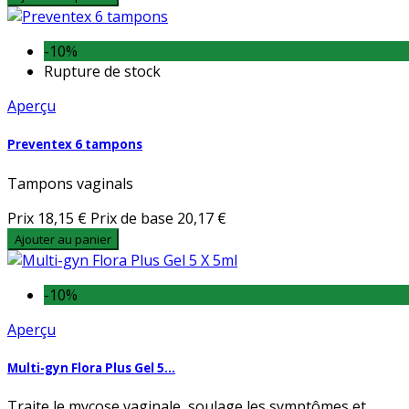
-10%
Rupture de stock
Aperçu
Preventex 6 tampons
Tampons vaginals
Prix
18,15 €
Prix de base
20,17 €
Ajouter au panier
-10%
Aperçu
Multi-gyn Flora Plus Gel 5...
Traite le mycose vaginale, soulage les symptômes et