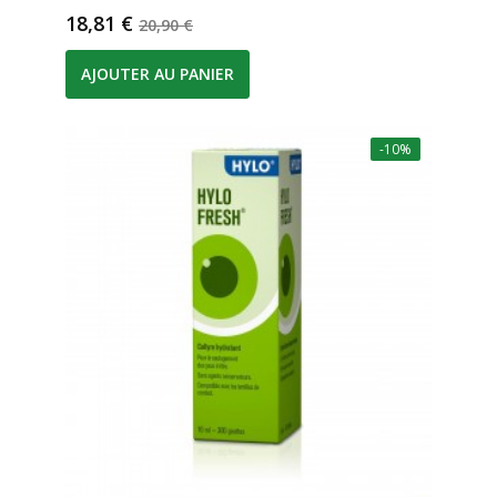
Prix
Prix de base
18,81 €
20,90 €
AJOUTER AU PANIER
-10%