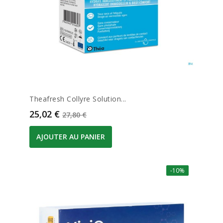
Theafresh Collyre Solution...
Prix
Prix de base
25,02 €
27,80 €
AJOUTER AU PANIER
-10%