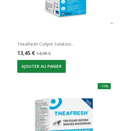
Theafresh Collyre Solution...
Prix
Prix de base
13,45 €
14,95 €
AJOUTER AU PANIER
-10%