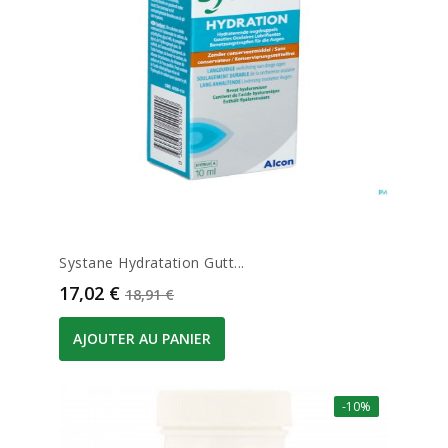
Systane Hydratation Gutt...
Prix
Prix de base
17,02 €
18,91 €
AJOUTER AU PANIER
-10%