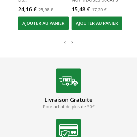
Prix
Prix de base
Prix
Prix de base
Prix
24,16 €
15,48 €
8,00
25,98 €
17,20 €
AJOUTER AU PANIER
AJOUTER AU PANIER
AJO
Livraison Gratuite
Pour achat de plus de 50€