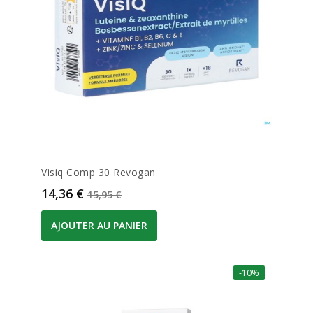
Visiq Comp 30 Revogan
Prix
Prix de base
14,36 €
15,95 €
AJOUTER AU PANIER
-10%