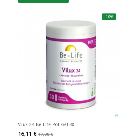
-10%
Vilux 24 Be Life Pot Gel 30
Prix
Prix de base
16,11 €
17,90 €