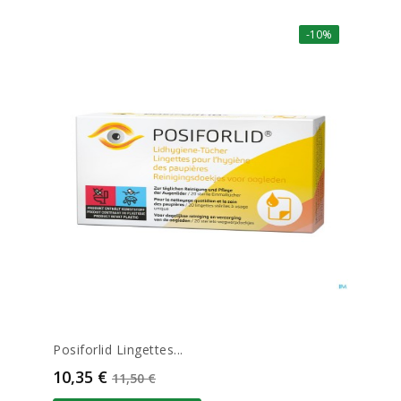
-10%
Posiforlid Lingettes...
Prix
Prix de base
10,35 €
11,50 €