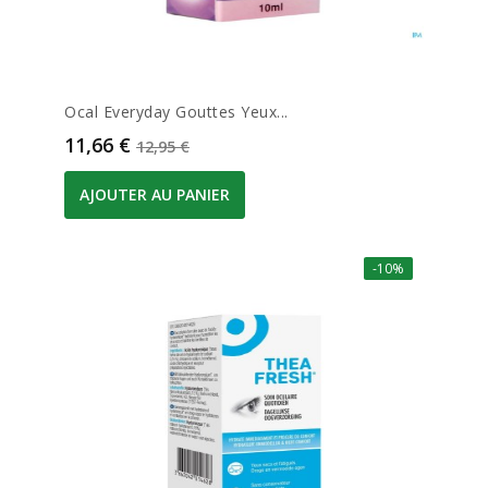
Ocal Everyday Gouttes Yeux...
Prix
Prix de base
11,66 €
12,95 €
AJOUTER AU PANIER
-10%