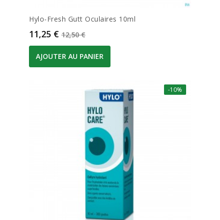
Hylo-Fresh Gutt Oculaires 10ml
Prix
Prix de base
11,25 €
12,50 €
AJOUTER AU PANIER
-10%