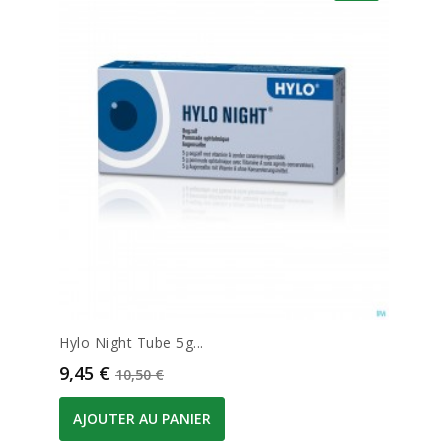
Hylo Night Tube 5g...
Prix
Prix de base
9,45 €
10,50 €
AJOUTER AU PANIER