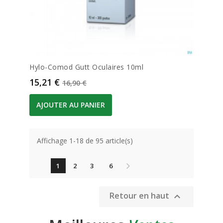
Hylo-Comod Gutt Oculaires 10ml
Prix
Prix de base
15,21 €
16,90 €
AJOUTER AU PANIER
Affichage 1-18 de 95 article(s)
1
2
3
6
Retour en haut
