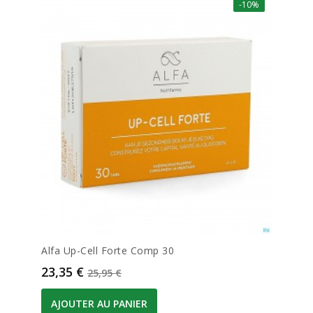
-10%
Alfa Up-Cell Forte Comp 30
Prix
Prix de base
23,35 €
25,95 €
AJOUTER AU PANIER