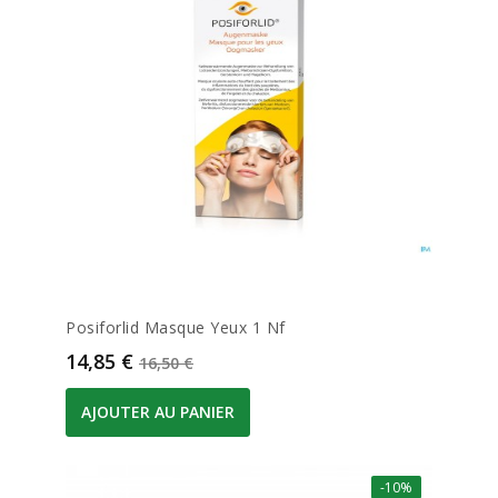
Posiforlid Masque Yeux 1 Nf
Prix
Prix de base
14,85 €
16,50 €
AJOUTER AU PANIER
-10%