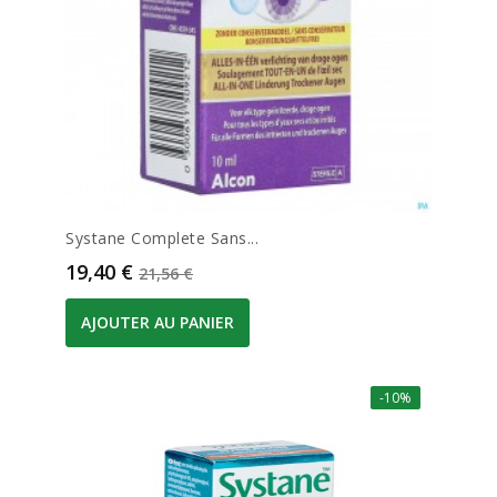
Systane Complete Sans...
Prix
Prix de base
19,40 €
21,56 €
AJOUTER AU PANIER
-10%