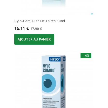
Hylo-Care Gutt Oculaires 10ml
Prix
Prix de base
16,11 €
17,90 €
AJOUTER AU PANIER
-10%