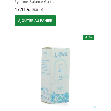
Systane Balance Gutt...
Prix
Prix de base
17,11 €
19,01 €
AJOUTER AU PANIER
-10%