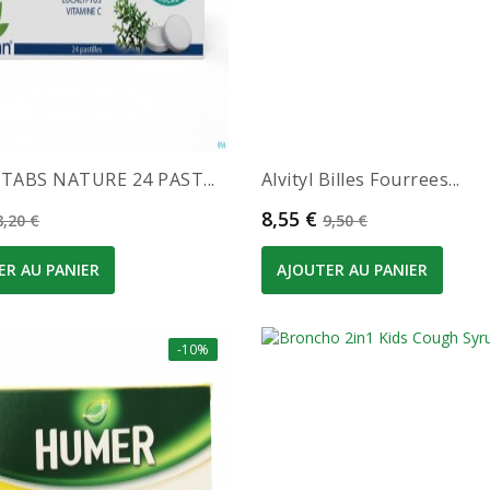
ABS NATURE 24 PAST...
Alvityl Billes Fourrees...
Prix de base
Prix
Prix de base
8,55 €
8,20 €
9,50 €
ER AU PANIER
AJOUTER AU PANIER
-10%