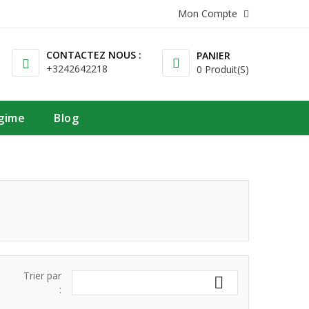
Mon Compte
CONTACTEZ NOUS :
PANIER
+3242642218
0 Produit(s)
égime
Blog
Trier par

: