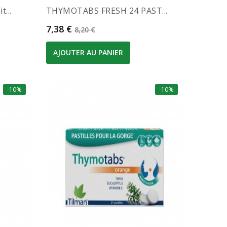
...
THYMOTABS FRESH 24 PAST...
Prix
Prix de base
7,38 €
8,20 €
AJOUTER AU PANIER
-10%
-10%