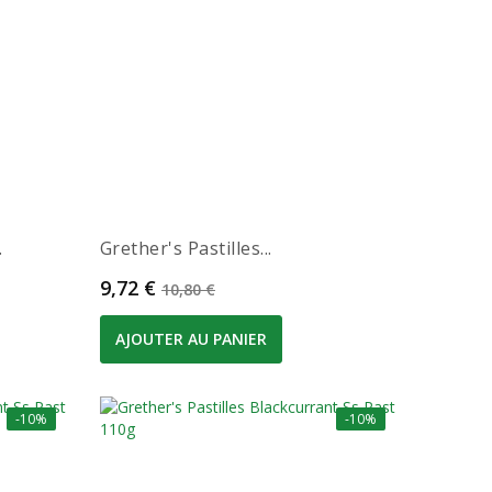
.
Grether's Pastilles...
Prix
Prix de base
9,72 €
10,80 €
AJOUTER AU PANIER
-10%
-10%