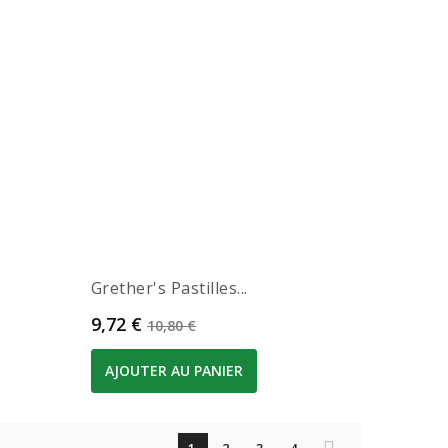
Grether's Pastilles...
Prix
Prix de base
9,72 €
10,80 €
AJOUTER AU PANIER