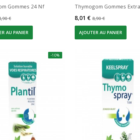
gom Gommes 24 Nf
Thymogom Gommes Extrait
Prix de base
Prix
Prix de base
8,01 €
8,90 €
8,90 €
ER AU PANIER
AJOUTER AU PANIER
-10%