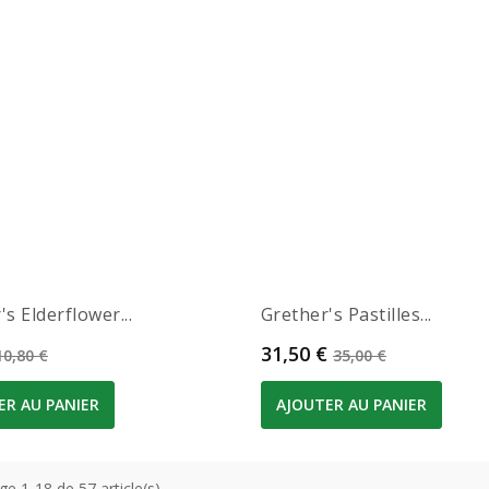
s Elderflower...
Grether's Pastilles...
Prix de base
Prix
Prix de base
31,50 €
10,80 €
35,00 €
ER AU PANIER
AJOUTER AU PANIER
ge 1-18 de 57 article(s)