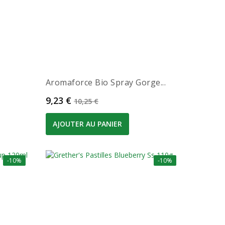
Aromaforce Bio Spray Gorge...
Prix
Prix de base
9,23 €
10,25 €
AJOUTER AU PANIER
-10%
-10%