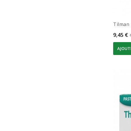
Tilman 
Prix
9,45 €
AJOUT