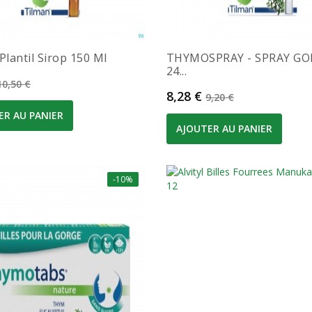
Plantil Sirop 150 Ml
THYMOSPRAY - SPRAY GO
24...
Prix de base
10,50 €
Prix
Prix de base
8,28 €
9,20 €
ER AU PANIER
AJOUTER AU PANIER
-10%