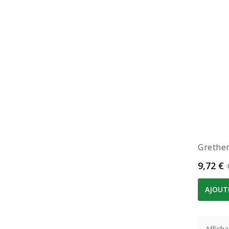
Grether'
Prix
9,72 €
AJOUT
Afficha