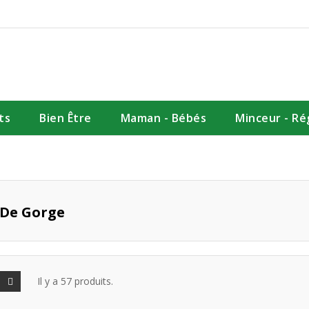
ts
Bien Être
Maman - Bébés
Minceur - R
 De Gorge
Il y a 57 produits.