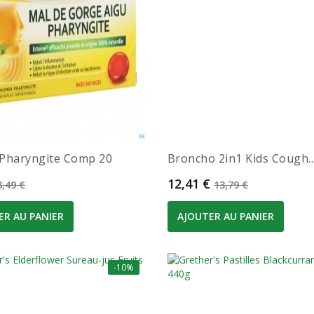
Pharyngite Comp 20
Broncho 2in1 Kids Cough..
Prix de base
Prix
Prix de base
12,41 €
8,49 €
13,79 €
ER AU PANIER
AJOUTER AU PANIER
-10%