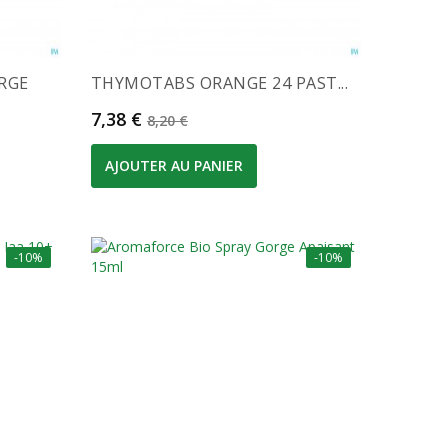
RGE
THYMOTABS ORANGE 24 PAST...
Prix
Prix de base
7,38 €
8,20 €
AJOUTER AU PANIER
-10%
-10%