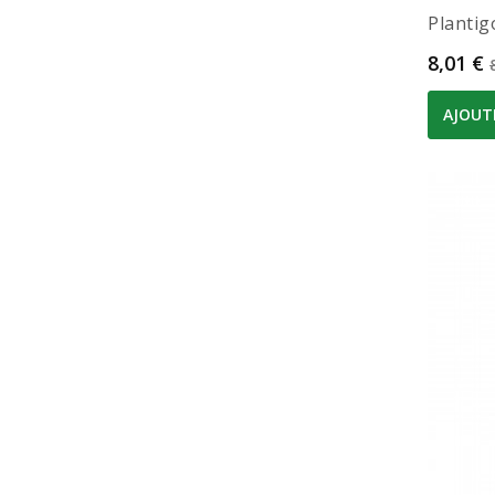
Planti
Prix
8,01 €
AJOUT