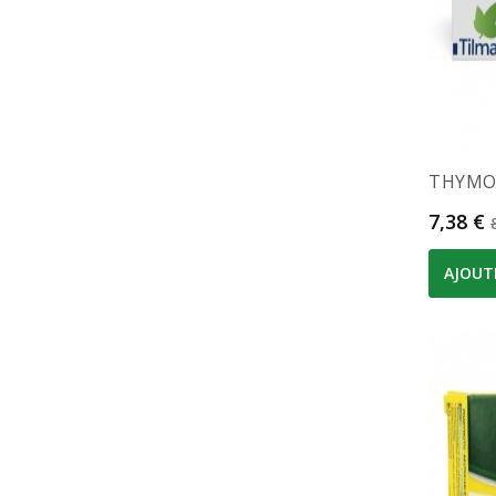
THYMOT
Prix
7,38 €
AJOUT