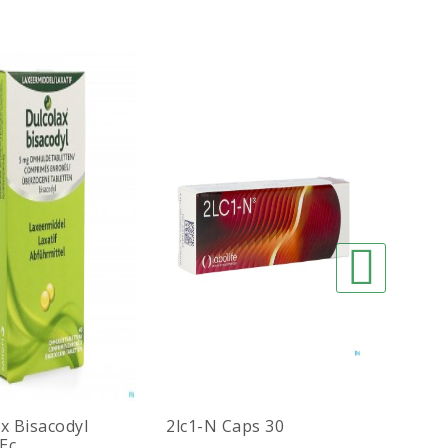
x Bisacodyl
2lc1-N Caps 30
TOULA
c...
DEXTR