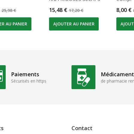
Prix de base
Prix
Prix de base
Prix
15,48 €
8,00 €
25,98 €
17,20 €
ER AU PANIER
AJOUTER AU PANIER
AJOUT
Paiements
Médicament
Sécurisés en https
de pharmacie r
ts
Contact