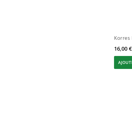
Korres 
Prix
16,00 €
AJOUT