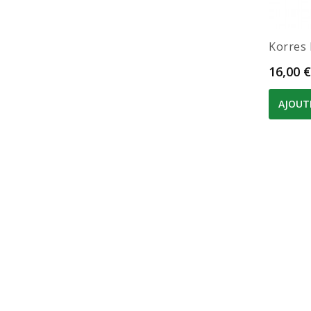
Korres 
Prix
16,00 €
AJOUT