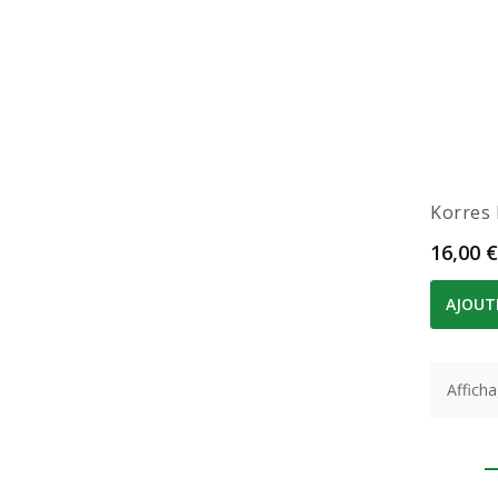
Korres 
Prix
16,00 €
AJOUT
Afficha