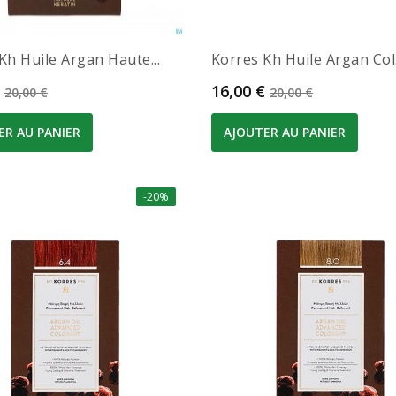
Kh Huile Argan Haute...
Korres Kh Huile Argan Col..
Prix de base
Prix
Prix de base
16,00 €
20,00 €
20,00 €
ER AU PANIER
AJOUTER AU PANIER
-20%