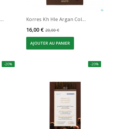
..
Korres Kh Hle Argan Col....
Prix
Prix de base
16,00 €
20,00 €
AJOUTER AU PANIER
-20%
-20%