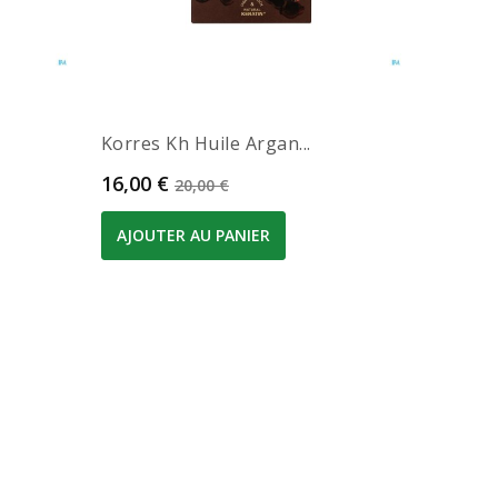
Korres Kh Huile Argan...
Prix
Prix de base
16,00 €
20,00 €
AJOUTER AU PANIER