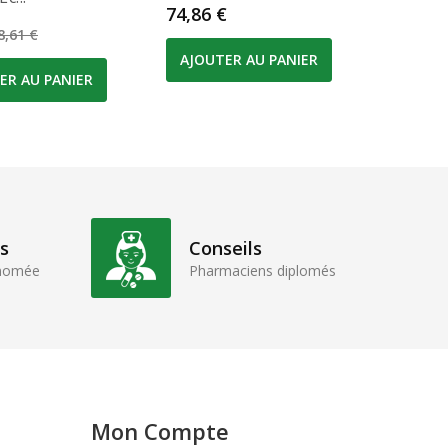
Prix
74,86 €
Prix de base
Prix
9,79 €
8,61 €
AJOUTER AU PANIER
ER AU PANIER
AJOUT
s
Conseils
enomée
Pharmaciens diplomés
Mon Compte