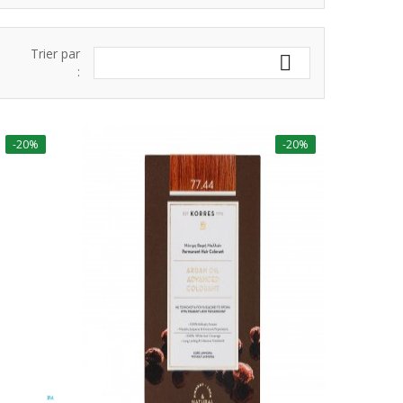
Trier par

:
-20%
-20%