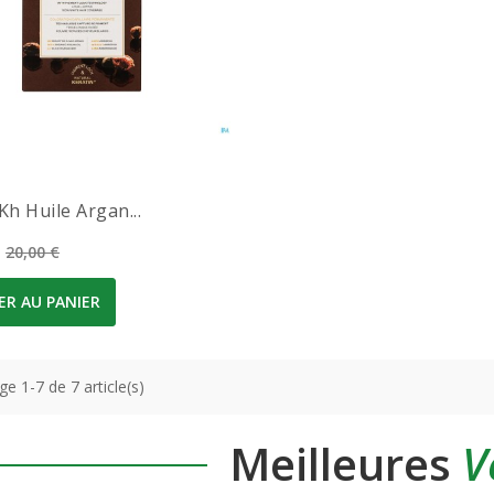
Kh Huile Argan...
Prix de base
20,00 €
ER AU PANIER
ge 1-7 de 7 article(s)
Meilleures
V