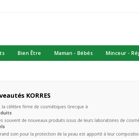
ts
Bien Être
Maman - Bébés
Minceur - R
veautés KORRES
, la célèbre firme de cosmétiques Grecque à
éduits
rès souvent de nouveaux produits issus de leurs laboratoires de cosmét
els
grand soin pour la protection de la peau est apporté à leur compositio