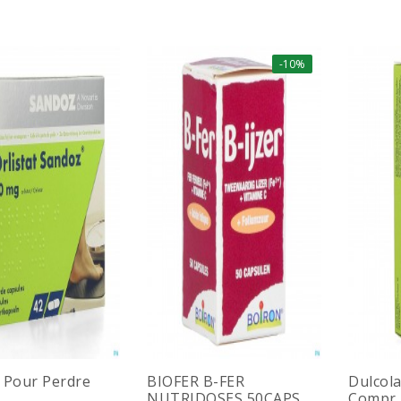
-10%
t Pour Perdre
BIOFER B-FER
Dulcola
NUTRIDOSES 50CAPS
Compr E