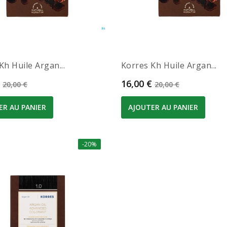
Kh Huile Argan...
Korres Kh Huile Argan...
Prix de base
Prix
Prix de base
16,00 €
20,00 €
20,00 €
ER AU PANIER
AJOUTER AU PANIER
-20%