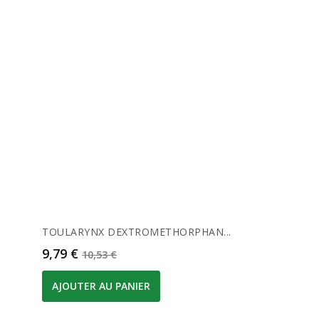
TOULARYNX DEXTROMETHORPHAN...
Prix
Prix de base
9,79 €
10,53 €
AJOUTER AU PANIER