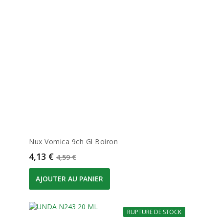
Nux Vomica 9ch Gl Boiron
Prix
Prix de base
4,13 €
4,59 €
AJOUTER AU PANIER
RUPTURE DE STOCK
-10%