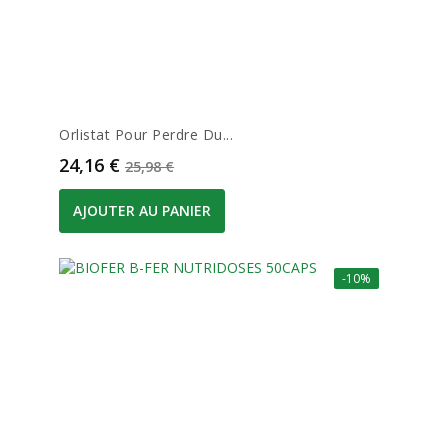
Orlistat Pour Perdre Du...
Prix
Prix de base
24,16 €
25,98 €
AJOUTER AU PANIER
-10%