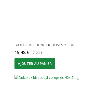
BIOFER B-FER NUTRIDOSES 50CAPS
Prix
Prix de base
15,48 €
17,20 €
AJOUTER AU PANIER