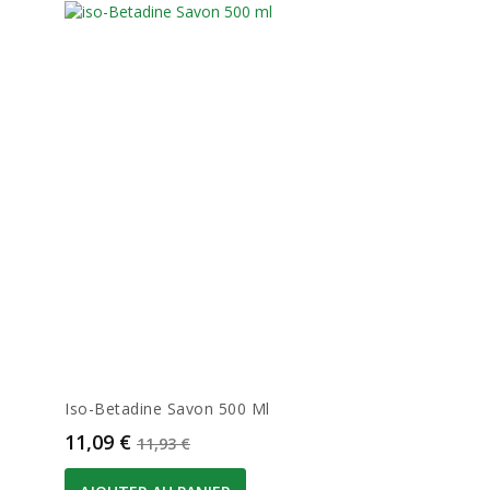
Iso-Betadine Savon 500 Ml
Prix
Prix de base
11,09 €
11,93 €