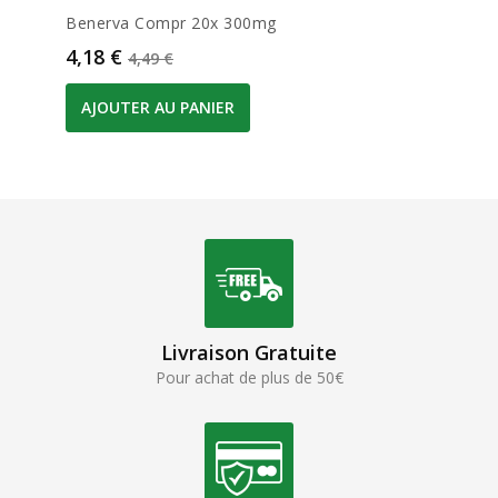
Benerva Compr 20x 300mg
Prix
Prix de base
4,18 €
4,49 €
AJOUTER AU PANIER
Livraison Gratuite
Pour achat de plus de 50€