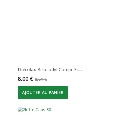
Dulcolax Bisacodyl Compr Ec...
Prix
Prix de base
8,00 €
8,61 €
AJOUTER AU PANIER