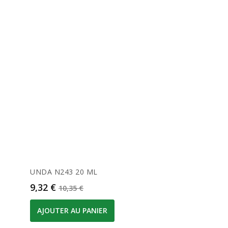
UNDA N243 20 ML
Prix
Prix de base
9,32 €
10,35 €
AJOUTER AU PANIER