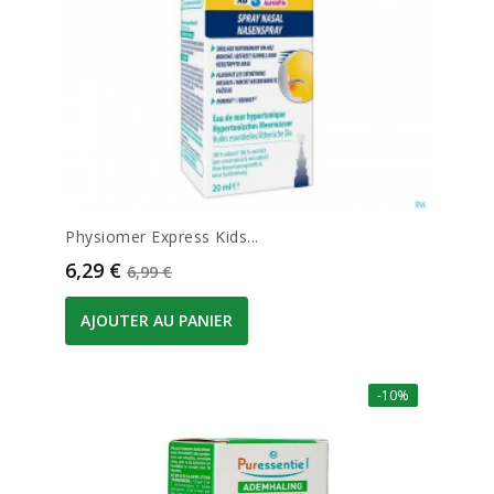
Physiomer Express Kids...
Prix
Prix de base
6,29 €
6,99 €
AJOUTER AU PANIER
-10%