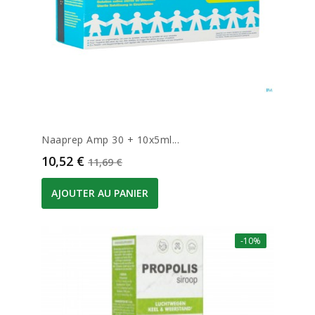
Naaprep Amp 30 + 10x5ml...
Prix
Prix de base
10,52 €
11,69 €
AJOUTER AU PANIER
-10%