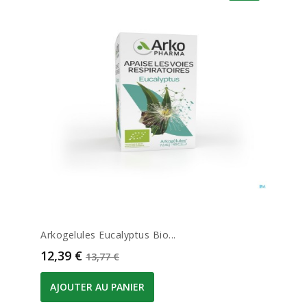
Arkogelules Eucalyptus Bio...
Prix
Prix de base
12,39 €
13,77 €
AJOUTER AU PANIER