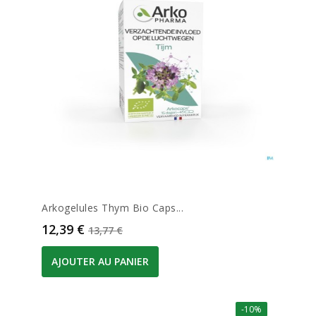
Arkogelules Thym Bio Caps...
Prix
Prix de base
12,39 €
13,77 €
AJOUTER AU PANIER
-10%