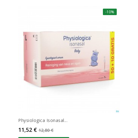
-10%
Physiologica Isonasal...
Prix
Prix de base
11,52 €
12,80 €