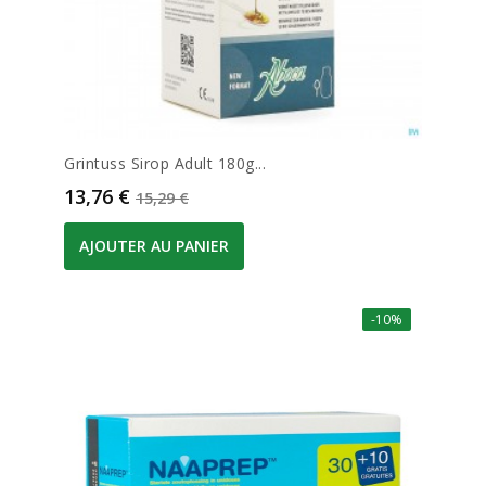
Grintuss Sirop Adult 180g...
Prix
Prix de base
13,76 €
15,29 €
AJOUTER AU PANIER
-10%