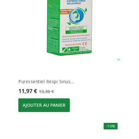
Puressentiel Respi Sinus...
Prix
Prix de base
11,97 €
13,30 €
AJOUTER AU PANIER
-10%