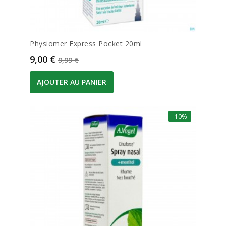
Physiomer Express Pocket 20ml
Prix
Prix de base
9,00 €
9,99 €
AJOUTER AU PANIER
-10%