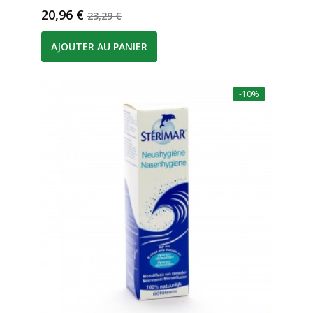
Prix
Prix de base
20,96 €
23,29 €
AJOUTER AU PANIER
-10%