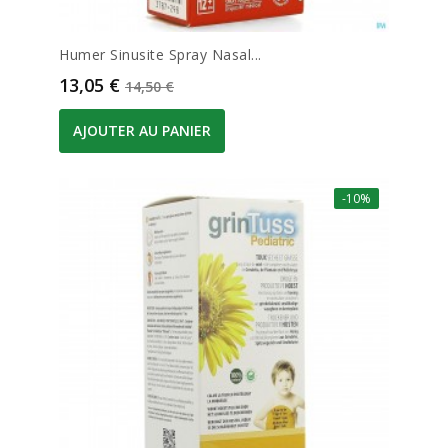
Humer Sinusite Spray Nasal...
Prix
Prix de base
13,05 €
14,50 €
AJOUTER AU PANIER
-10%