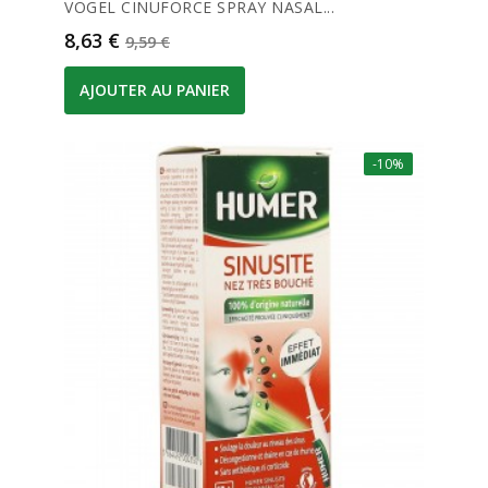
VOGEL CINUFORCE SPRAY NASAL...
Prix
Prix de base
8,63 €
9,59 €
AJOUTER AU PANIER
-10%