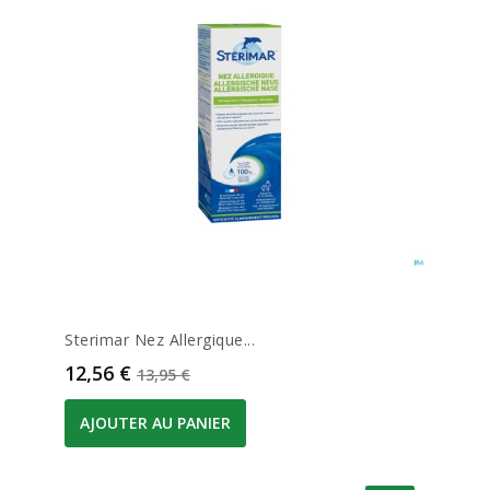
Sterimar Nez Allergique...
Prix
Prix de base
12,56 €
13,95 €
AJOUTER AU PANIER