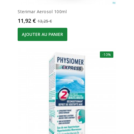
Sterimar Aerosol 100ml
Prix
Prix de base
11,92 €
13,25 €
AJOUTER AU PANIER
-10%