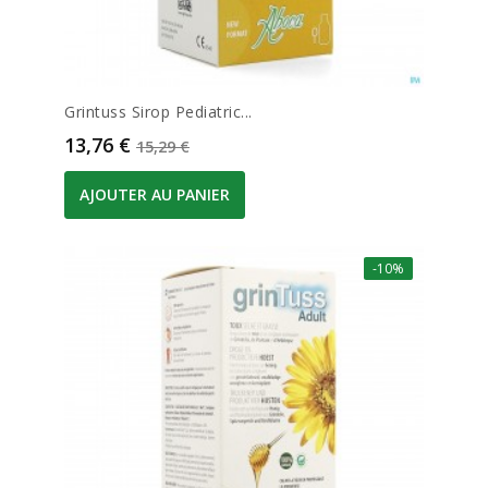
Grintuss Sirop Pediatric...
Prix
Prix de base
13,76 €
15,29 €
AJOUTER AU PANIER
-10%