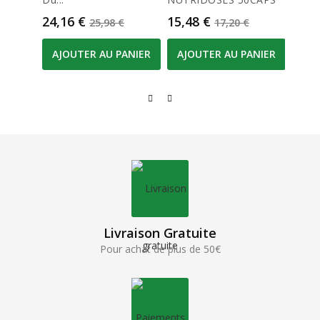
Prix
Prix de base
Prix
Prix de base
Prix
24,16 €
15,48 €
8,00
25,98 €
17,20 €
AJOUTER AU PANIER
AJOUTER AU PANIER
AJO
Livraison Gratuite
Pour achat de plus de 50€