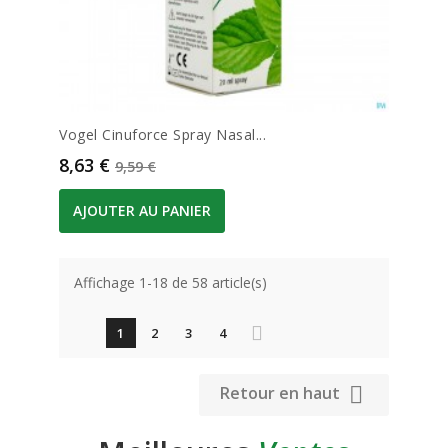
Vogel Cinuforce Spray Nasal...
Prix
Prix de base
8,63 €
9,59 €
AJOUTER AU PANIER
Affichage 1-18 de 58 article(s)
1
2
3
4

Retour en haut