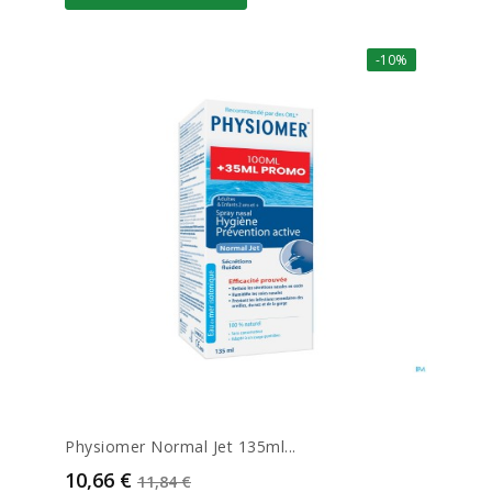
-10%
Physiomer Normal Jet 135ml...
Prix
Prix de base
10,66 €
11,84 €