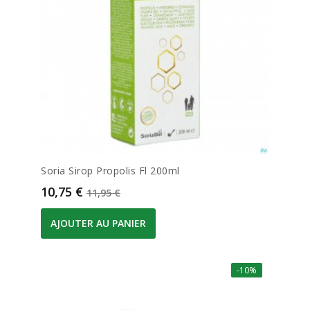
Soria Sirop Propolis Fl 200ml
Prix
Prix de base
10,75 €
11,95 €
AJOUTER AU PANIER
-10%