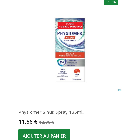
-10%
Physiomer Sinus Spray 135ml...
Prix
Prix de base
11,66 €
12,96 €
AJOUTER AU PANIER