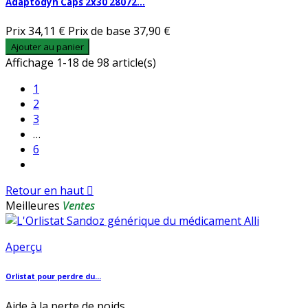
Adaptodyn Caps 2x30 28072...
Prix
34,11 €
Prix de base
37,90 €
Ajouter au panier
Affichage 1-18 de 98 article(s)
1
2
3
…
6
Retour en haut

Meilleures
Ventes
Aperçu
Orlistat pour perdre du...
Aide à la perte de poids