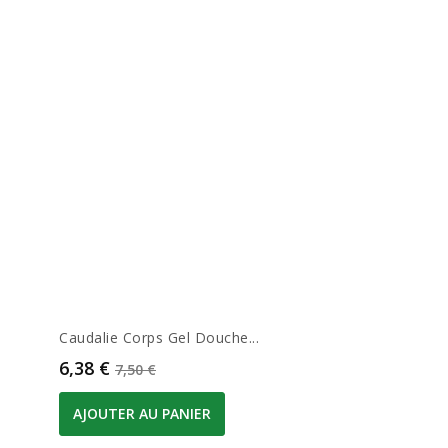
Caudalie Corps Gel Douche...
Prix
Prix de base
6,38 €
7,50 €
AJOUTER AU PANIER