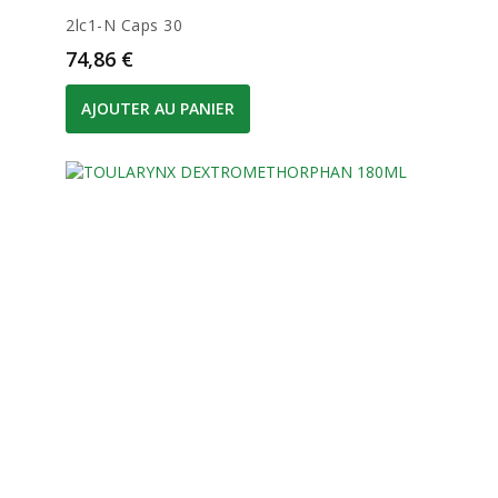
2lc1-N Caps 30
Prix
74,86 €
AJOUTER AU PANIER