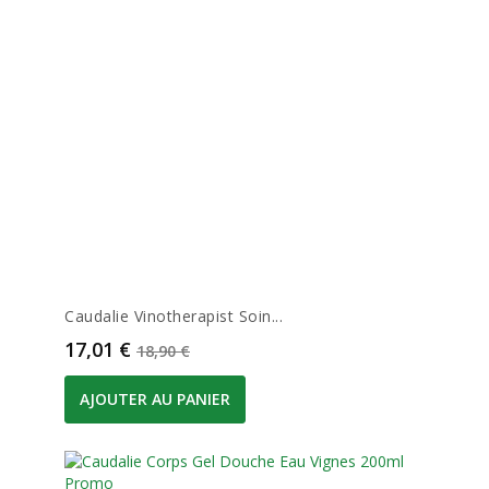
Caudalie Vinotherapist Soin...
Prix
Prix de base
17,01 €
18,90 €
AJOUTER AU PANIER