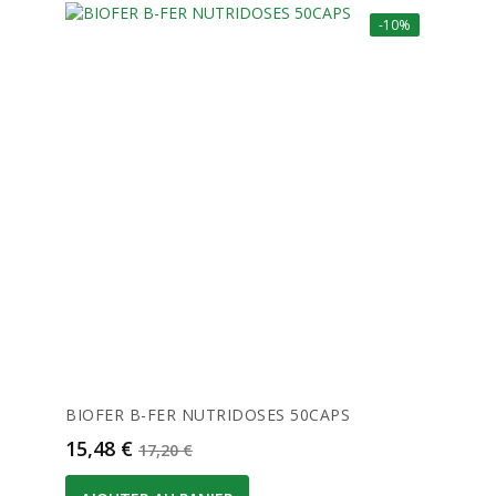
-10%
BIOFER B-FER NUTRIDOSES 50CAPS
Prix
Prix de base
15,48 €
17,20 €