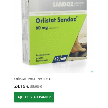
Orlistat Pour Perdre Du...
Prix
Prix de base
24,16 €
25,98 €
AJOUTER AU PANIER