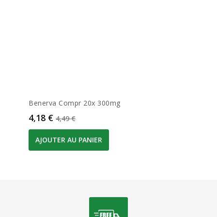
Benerva Compr 20x 300mg
Prix
Prix de base
4,18 €
4,49 €
AJOUTER AU PANIER