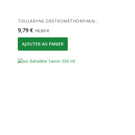
TOULARYNX DEXTROMETHORPHAN...
Prix
Prix de base
9,79 €
10,53 €
AJOUTER AU PANIER