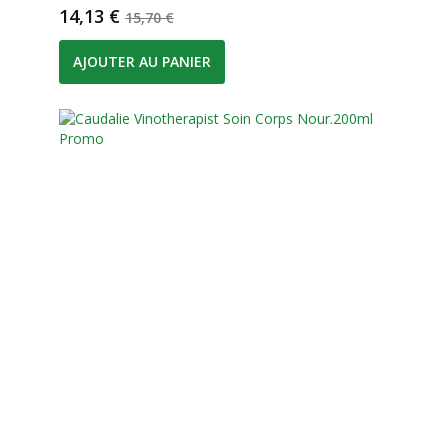
Prix
Prix de base
14,13 €
15,70 €
AJOUTER AU PANIER