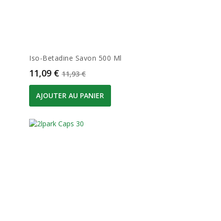
Iso-Betadine Savon 500 Ml
Prix
Prix de base
11,09 €
11,93 €
AJOUTER AU PANIER