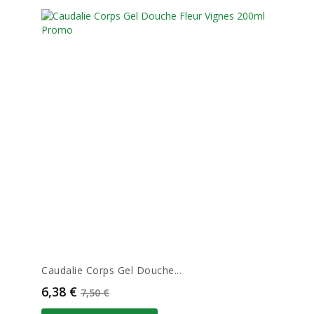
Caudalie Corps Gel Douche...
Prix
Prix de base
6,38 €
7,50 €