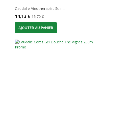
Caudalie Vinotherapist Soin...
Prix
Prix de base
14,13 €
15,70 €
AJOUTER AU PANIER