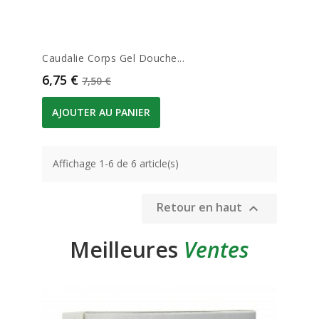
Caudalie Corps Gel Douche...
Prix
Prix de base
6,75 €
7,50 €
AJOUTER AU PANIER
Affichage 1-6 de 6 article(s)
Retour en haut

Meilleures
Ventes