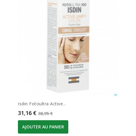
Isdin Fotoultra Active...
Prix
Prix de base
31,16 €
38,95 €
AJOUTER AU PANIER