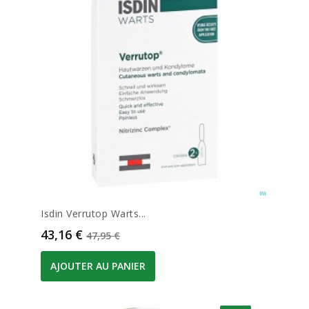
Isdin Verrutop Warts...
Prix
Prix de base
43,16 €
47,95 €
AJOUTER AU PANIER