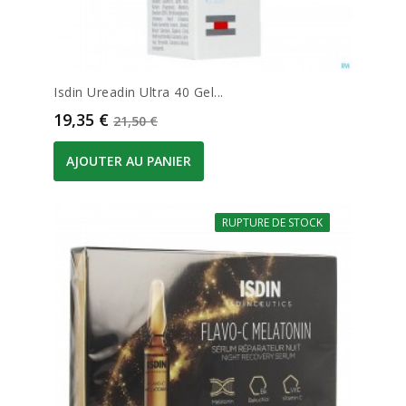
Isdin Ureadin Ultra 40 Gel...
Prix
Prix de base
19,35 €
21,50 €
AJOUTER AU PANIER
RUPTURE DE STOCK
-20%