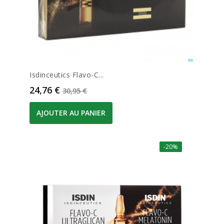
Isdinceutics Flavo-C...
Prix
Prix de base
24,76 €
30,95 €
AJOUTER AU PANIER
-20%