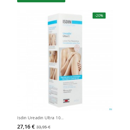
-20%
Isdin Ureadin Ultra 10...
Prix
Prix de base
27,16 €
33,95 €