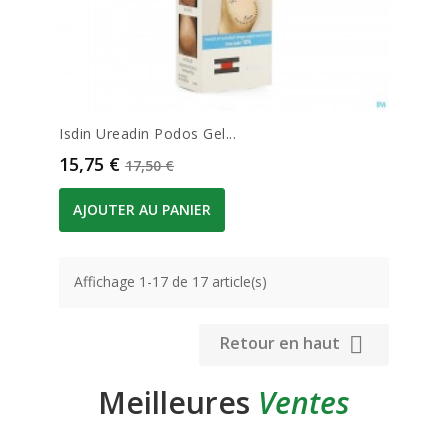
Isdin Ureadin Podos Gel...
Prix
Prix de base
15,75 €
17,50 €
AJOUTER AU PANIER
Affichage 1-17 de 17 article(s)

Retour en haut
Meilleures
Ventes