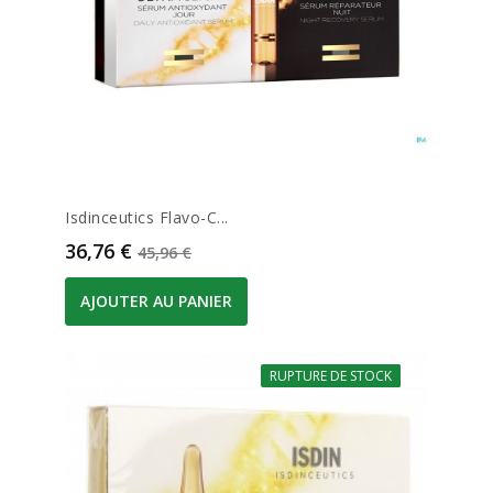
Isdinceutics Flavo-C...
Prix
Prix de base
36,76 €
45,96 €
AJOUTER AU PANIER
RUPTURE DE STOCK
-20%