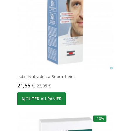
Isdin Nutradeica Seborrheic...
Prix
Prix de base
21,55 €
23,95 €
AJOUTER AU PANIER
-10%