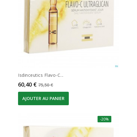
Isdinceutics Flavo-C...
Prix
Prix de base
60,40 €
75,50 €
AJOUTER AU PANIER
-20%