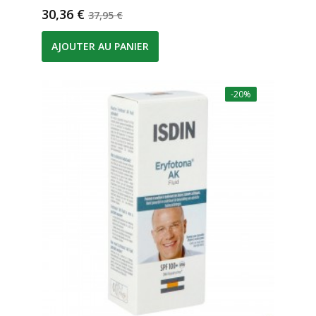
Prix
Prix de base
30,36 €
37,95 €
AJOUTER AU PANIER
-20%