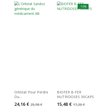
-10%
Orlistat Pour Perdre
BIOFER B-FER
Dulco
Du...
NUTRIDOSES 50CAPS
Compr
Prix
Prix de base
Prix
Prix de base
Prix
24,16 €
15,48 €
8,00
25,98 €
17,20 €