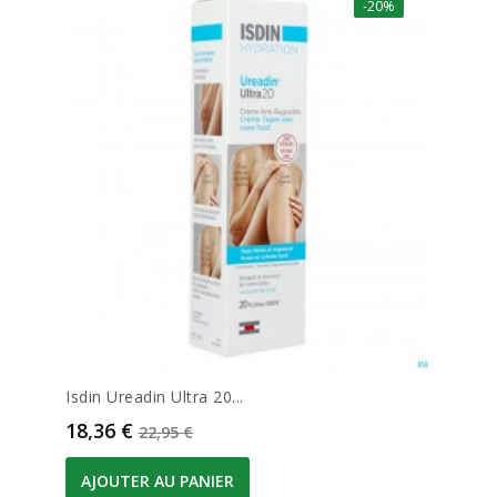
-20%
Isdin Ureadin Ultra 20...
Prix
Prix de base
18,36 €
22,95 €
AJOUTER AU PANIER