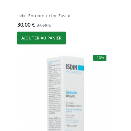
Isdin Fotoprotector Fusion...
Prix
Prix de base
30,00 €
37,50 €
AJOUTER AU PANIER
-10%