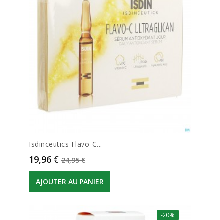
Isdinceutics Flavo-C...
Prix
Prix de base
19,96 €
24,95 €
AJOUTER AU PANIER
-20%