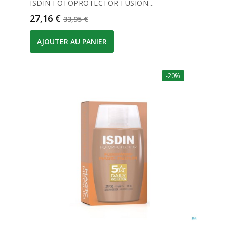
ISDIN FOTOPROTECTOR FUSION...
Prix
Prix de base
27,16 €
33,95 €
AJOUTER AU PANIER
-20%