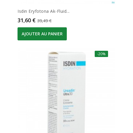
Isdin Eryfotona Ak-Fluid...
Prix
Prix de base
31,60 €
39,49 €
AJOUTER AU PANIER
-20%