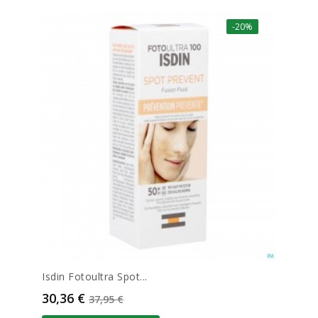
-20%
Isdin Fotoultra Spot...
Prix
Prix de base
30,36 €
37,95 €