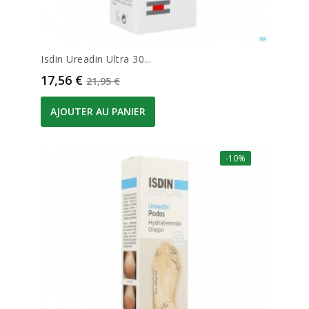
Isdin Ureadin Ultra 30...
Prix
Prix de base
17,56 €
21,95 €
AJOUTER AU PANIER
-10%