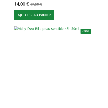
Prix
Prix de base
14,00 €
17,50 €
AJOUTER AU PANIER
-20%