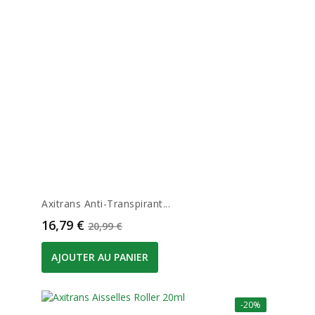
Axitrans Anti-Transpirant...
Prix
Prix de base
16,79 €
20,99 €
AJOUTER AU PANIER
-20%