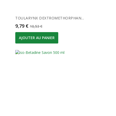
TOULARYNX DEXTROMETHORPHAN...
Prix
Prix de base
9,79 €
10,53 €
AJOUTER AU PANIER