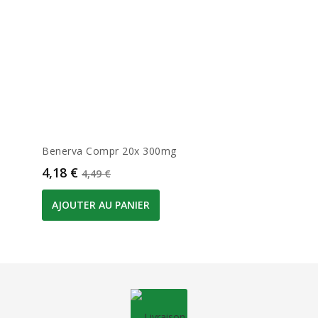
Benerva Compr 20x 300mg
Prix
Prix de base
4,18 €
4,49 €
AJOUTER AU PANIER