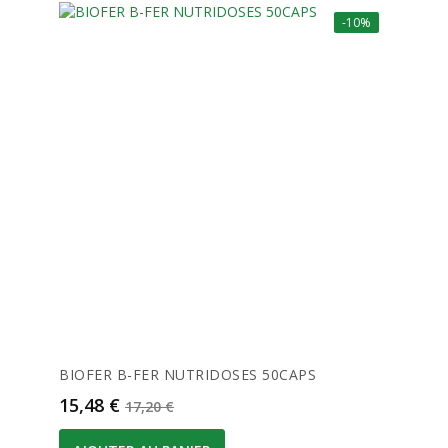
-10%
BIOFER B-FER NUTRIDOSES 50CAPS
Prix
Prix de base
15,48 €
17,20 €