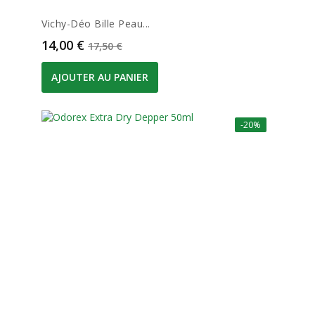
Vichy-Déo Bille Peau...
Prix
Prix de base
14,00 €
17,50 €
AJOUTER AU PANIER
-20%