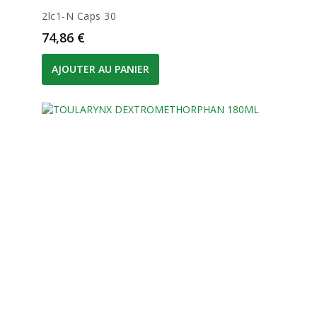
2lc1-N Caps 30
Prix
74,86 €
AJOUTER AU PANIER