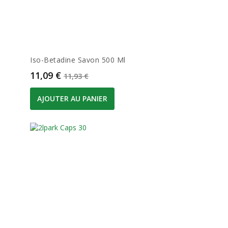
Iso-Betadine Savon 500 Ml
Prix
Prix de base
11,09 €
11,93 €
AJOUTER AU PANIER