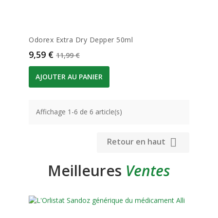
Odorex Extra Dry Depper 50ml
Prix
Prix de base
9,59 €
11,99 €
AJOUTER AU PANIER
Affichage 1-6 de 6 article(s)

Retour en haut
Meilleures
Ventes