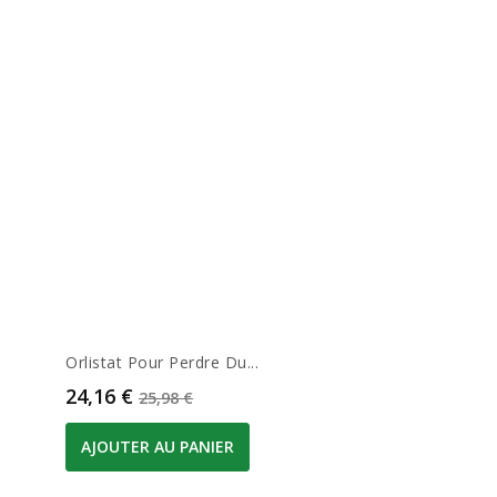
Orlistat Pour Perdre Du...
Prix
Prix de base
24,16 €
25,98 €
AJOUTER AU PANIER