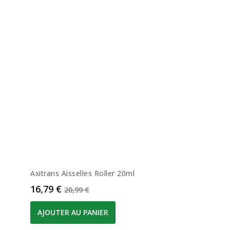
Axitrans Aisselles Roller 20ml
Prix
Prix de base
16,79 €
20,99 €
AJOUTER AU PANIER