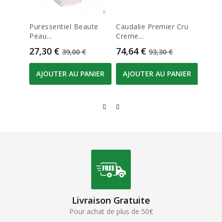
Puressentiel Beaute
Caudalie Premier Cru
Vichy 
Peau...
Creme...
Retino
Prix
Prix de base
Prix
Prix de base
Prix
27,30 €
74,64 €
39,9
39,00 €
93,30 €
AJOUTER AU PANIER
AJOUTER AU PANIER
AJO
Livraison Gratuite
Pour achat de plus de 50€