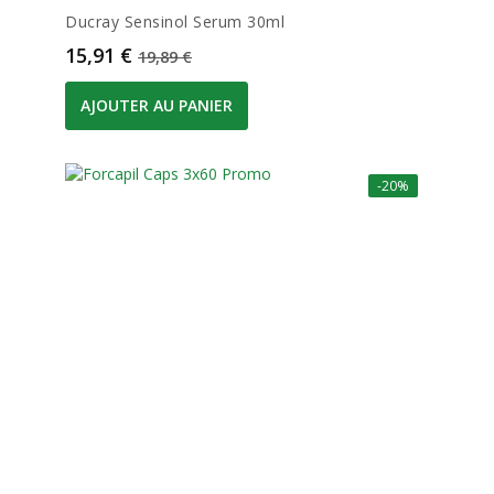
Ducray Sensinol Serum 30ml
Prix
Prix de base
15,91 €
19,89 €
AJOUTER AU PANIER
-20%