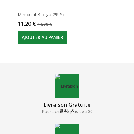
Minoxidil Biorga 2% Sol...
Prix
Prix de base
11,20 €
14,00 €
AJOUTER AU PANIER
Livraison Gratuite
Pour achat de plus de 50€