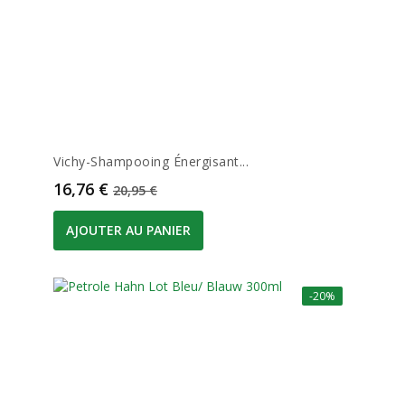
Vichy-Shampooing Énergisant...
Prix
Prix de base
16,76 €
20,95 €
AJOUTER AU PANIER
-20%