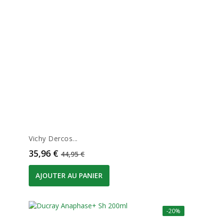
Vichy Dercos...
Prix
Prix de base
35,96 €
44,95 €
AJOUTER AU PANIER
-20%