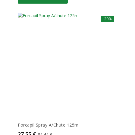
-20%
Forcapil Spray A/chute 125ml
Prix
Prix de base
27,55 €
34,44 €