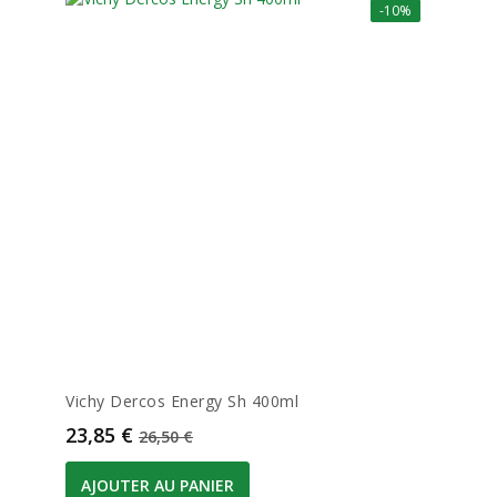
-10%
Vichy Dercos Energy Sh 400ml
Prix
Prix de base
23,85 €
26,50 €
AJOUTER AU PANIER