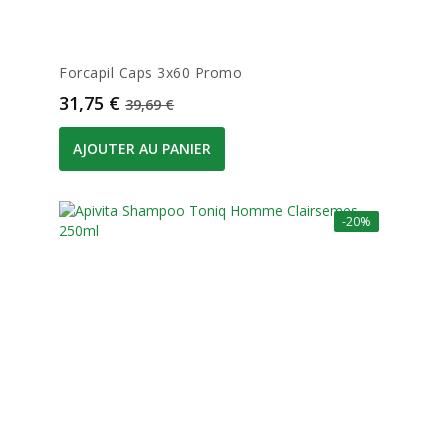
Forcapil Caps 3x60 Promo
Prix
Prix de base
31,75 €
39,69 €
AJOUTER AU PANIER
-20%