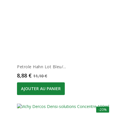
Petrole Hahn Lot Bleu/...
Prix
Prix de base
8,88 €
11,10 €
AJOUTER AU PANIER
-20%