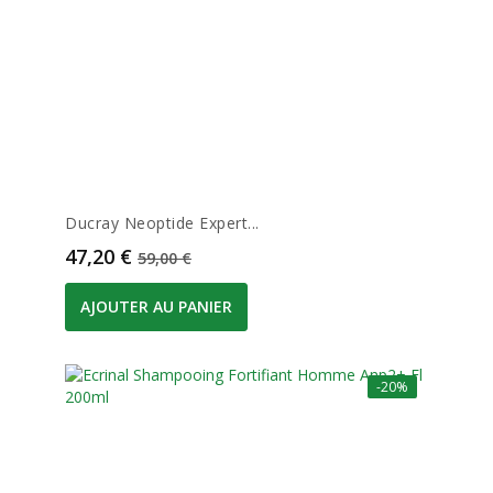
Ducray Neoptide Expert...
Prix
Prix de base
47,20 €
59,00 €
AJOUTER AU PANIER
-20%