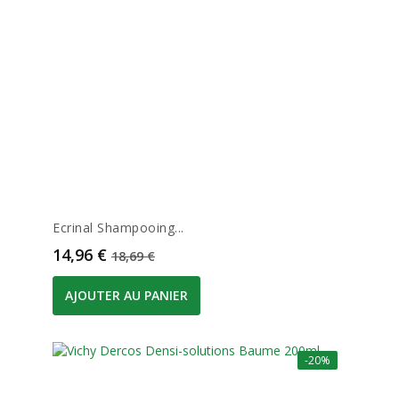
Ecrinal Shampooing...
Prix
Prix de base
14,96 €
18,69 €
AJOUTER AU PANIER
-20%