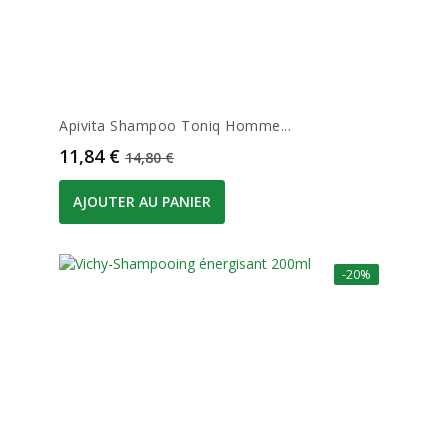
Apivita Shampoo Toniq Homme...
Prix
Prix de base
11,84 €
14,80 €
AJOUTER AU PANIER
-20%