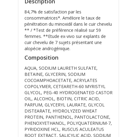
Description
84,7% de satisfaction par les
consommatrices*. Améliore le taux de
pénétration du minoxidil dans le cuir chevelu
** / *Test de préférence réalisé sur 59
femmes. **Etude ex-vivo sur explants de
cuir chevelu de 7 sujets présentant une
alopécie androgénique.
Composition
AQUA, SODIUM LAURETH SULFATE,
BETAINE, GLYCERIN, SODIUM
COCOAMPHOACETATE, ACRYLATES
COPOLYMER, CETEARETH-60 MYRISTYL
GLYCOL, PEG-40 HYDROGENATED CASTOR
OIL, ALCOHOL, BIOTIN, CITRIC ACID,
PARFUM, GLYCERYL LAURATE, GLYCOL
DISTEARATE, HYDROLYZED WHEAT
PROTEIN, PANTHENOL, PANTOLACTONE,
PHENOXYETHANOL, POLYQUATERNIUM-7,
PYRIDOXINE HCL, RUSCUS ACULEATUS
ROOT EXTRACT, SALICYLIC ACID, SODIUM