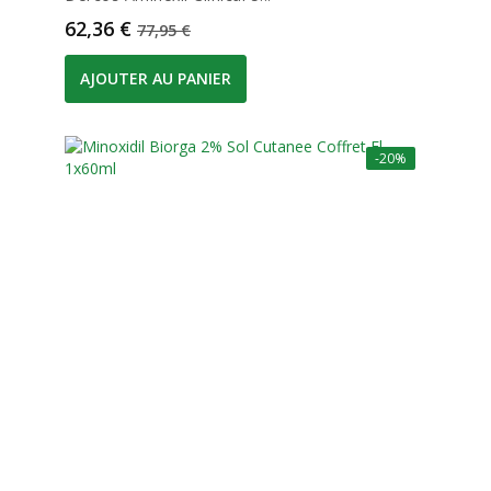
Prix
Prix de base
62,36 €
77,95 €
AJOUTER AU PANIER
-20%