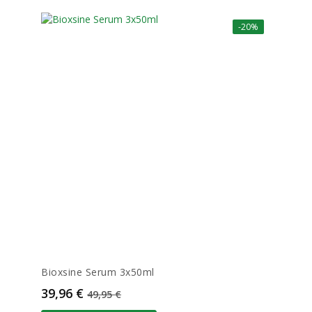
-20%
Bioxsine Serum 3x50ml
Prix
Prix de base
39,96 €
49,95 €