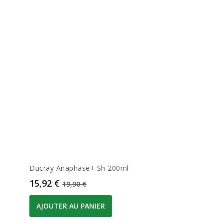
Ducray Anaphase+ Sh 200ml
Prix
Prix de base
15,92 €
19,90 €
AJOUTER AU PANIER