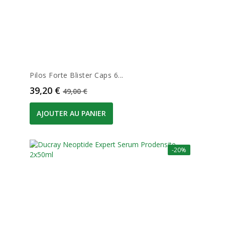
Pilos Forte Blister Caps 6...
Prix
Prix de base
39,20 €
49,00 €
AJOUTER AU PANIER
-20%