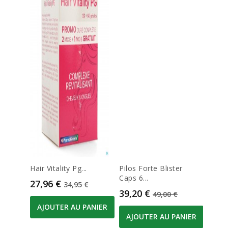
Hair Vitality Pg...
Pilos Forte Blister
Ducr
Caps 6...
Apres 
Prix
Prix de base
27,96 €
34,95 €
Prix
Prix de base
Prix
39,20 €
16,4
49,00 €
AJOUTER AU PANIER
AJOUTER AU PANIER
AJO