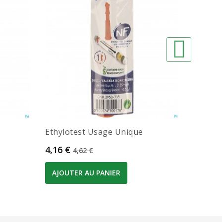
Ethylotest Usage Unique
Epitact 
Prix
Prix de base
Prix
4,16 €
25,65 
4,62 €
AJOUTER AU PANIER
AJOUT