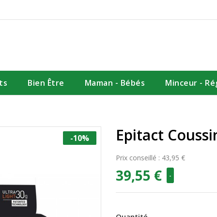
ts
Bien Être
Maman - Bébés
Minceur - R
M
Epitact Coussi
-10%
Prix conseillé : 43,95 €
39,55 €
-
Quantité