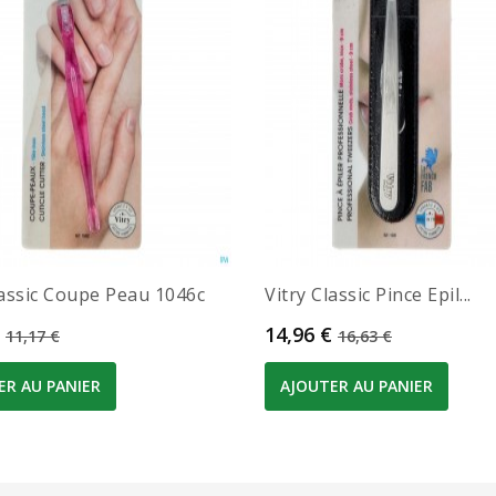
lassic Coupe Peau 1046c
Vitry Classic Pince Epil...
Prix de base
Prix
Prix de base
14,96 €
11,17 €
16,63 €
ER AU PANIER
AJOUTER AU PANIER