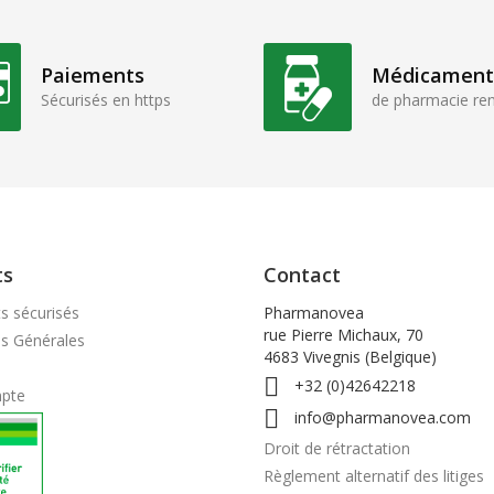
Paiements
Médicament
Sécurisés en https
de pharmacie r
ts
Contact
s sécurisés
Pharmanovea
rue Pierre Michaux, 70
ns Générales
4683 Vivegnis (Belgique)

+32 (0)42642218
pte

info@pharmanovea.com
Droit de rétractation
Règlement alternatif des litiges