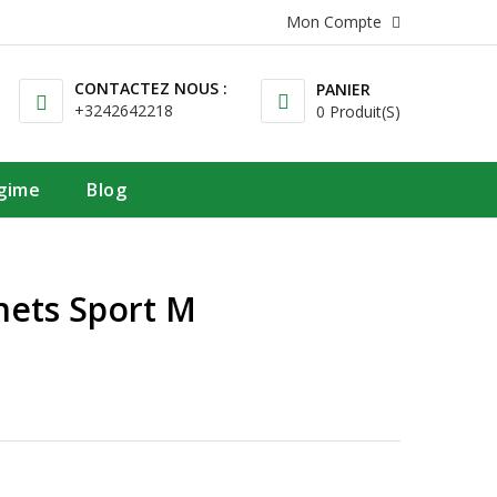
Mon Compte
CONTACTEZ NOUS :
PANIER
+3242642218
0 Produit(s)
égime
Blog
nets Sport M