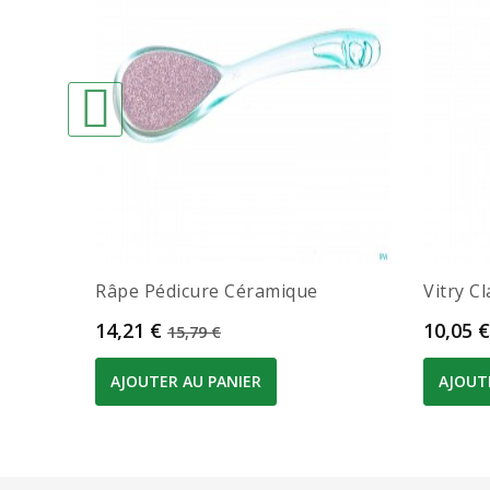
Râpe Pédicure Céramique
Vitry C
Prix
Prix de base
Prix
14,21 €
10,05 €
15,79 €
AJOUTER AU PANIER
AJOUT