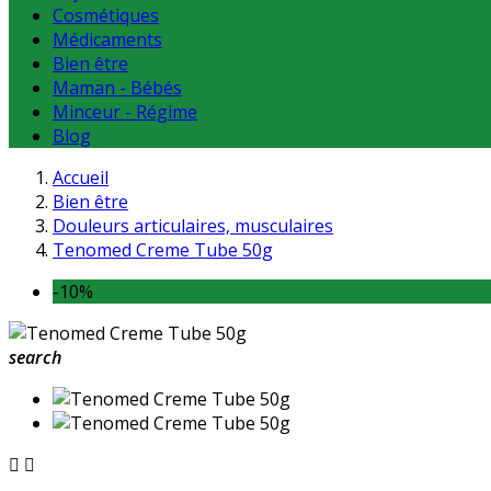
Cosmétiques
Médicaments
Bien être
Maman - Bébés
Minceur - Régime
Blog
Accueil
Bien être
Douleurs articulaires, musculaires
Tenomed Creme Tube 50g
-10%
search

