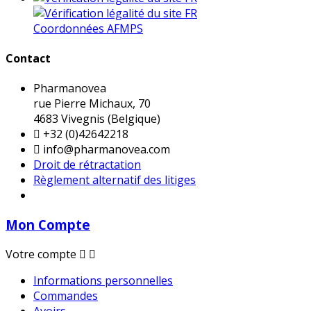
Coordonnées AFMPS
Contact
Pharmanovea
rue Pierre Michaux, 70
4683 Vivegnis (Belgique)

+32 (0)42642218

info@pharmanovea.com
Droit de rétractation
Règlement alternatif des litiges
Mon Compte
Votre compte


Informations personnelles
Commandes
Avoirs