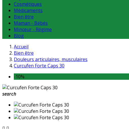
Cosmétiques
Médicaments
Bien être
Maman - Bébés
Minceur - Régime
Blog
Accueil
Bien être
Douleurs articulaires, musculaires
Curcufen Forte Caps 30
-10%
search

