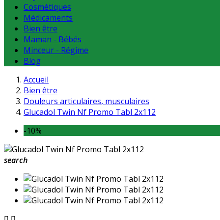
Cosmétiques
Médicaments
Bien être
Maman - Bébés
Minceur - Régime
Blog
Accueil
Bien être
Douleurs articulaires, musculaires
Glucadol Twin Nf Promo Tabl 2x112
-10%
search

