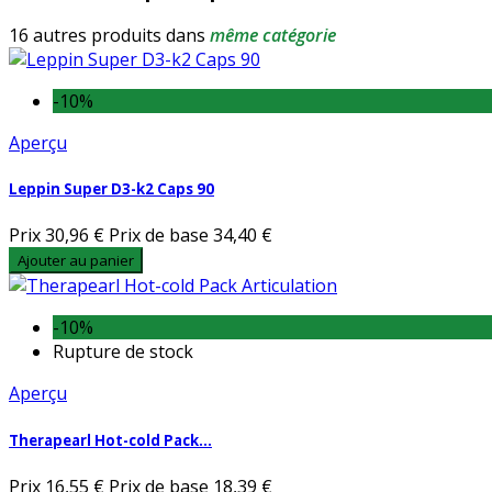
16 autres produits dans
même catégorie
-10%
Aperçu
Leppin Super D3-k2 Caps 90
Prix
30,96 €
Prix de base
34,40 €
Ajouter au panier
-10%
Rupture de stock
Aperçu
Therapearl Hot-cold Pack...
Prix
16,55 €
Prix de base
18,39 €