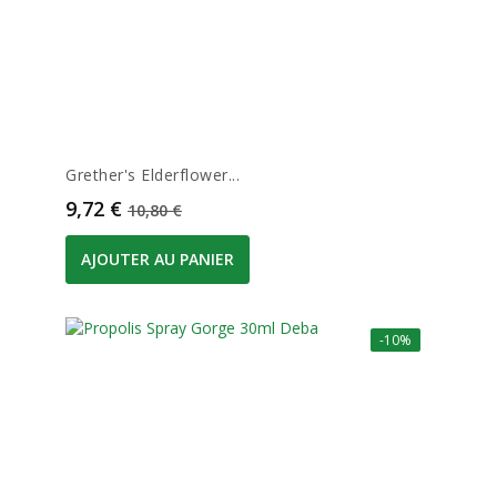
Grether's Elderflower...
Prix
Prix de base
9,72 €
10,80 €
AJOUTER AU PANIER
-10%