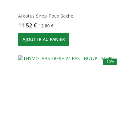
Arkotus Sirop Toux Seche...
Prix
Prix de base
11,52 €
12,80 €
AJOUTER AU PANIER
-10%