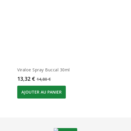
Viraloe Spray Buccal 30ml
Prix
Prix de base
13,32 €
14,80 €
AJOUTER AU PANIER