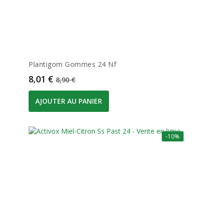
Plantigom Gommes 24 Nf
Prix
Prix de base
8,01 €
8,90 €
AJOUTER AU PANIER
-10%