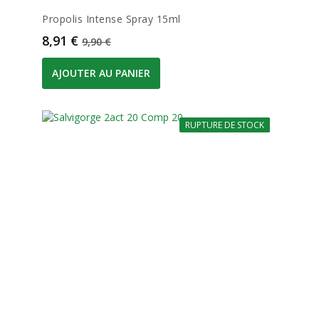
Propolis Intense Spray 15ml
Prix
Prix de base
8,91 €
9,90 €
AJOUTER AU PANIER
RUPTURE DE STOCK
-10%