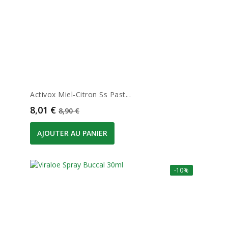
Activox Miel-Citron Ss Past...
Prix
Prix de base
8,01 €
8,90 €
AJOUTER AU PANIER
-10%