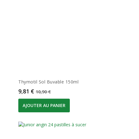
Thymotil Sol Buvable 150ml
Prix
Prix de base
9,81 €
10,90 €
AJOUTER AU PANIER