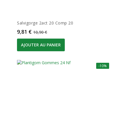
Salvigorge 2act 20 Comp 20
Prix
Prix de base
9,81 €
10,90 €
AJOUTER AU PANIER
-10%