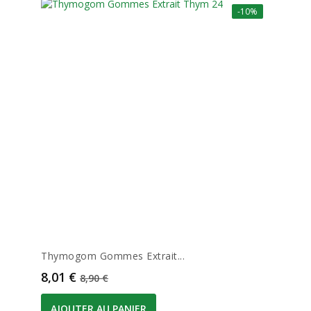
-10%
Thymogom Gommes Extrait...
Prix
Prix de base
8,01 €
8,90 €
AJOUTER AU PANIER