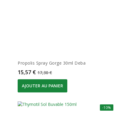
Propolis Spray Gorge 30ml Deba
Prix
Prix de base
15,57 €
17,30 €
AJOUTER AU PANIER
-10%