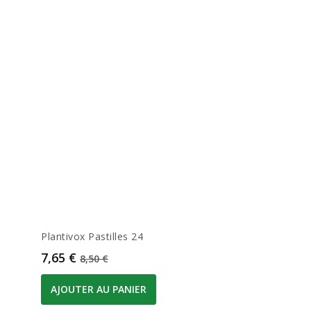
Plantivox Pastilles 24
Prix
Prix de base
7,65 €
8,50 €
AJOUTER AU PANIER