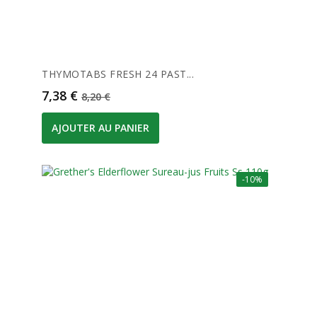
THYMOTABS FRESH 24 PAST...
Prix
Prix de base
7,38 €
8,20 €
AJOUTER AU PANIER
-10%