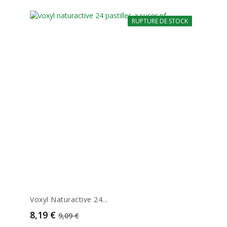
RUPTURE DE STOCK
-10%
Voxyl Naturactive 24...
Prix
Prix de base
8,19 €
9,09 €