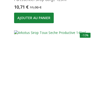
Prix
Prix de base
10,71 €
11,90 €
AJOUTER AU PANIER
-10%