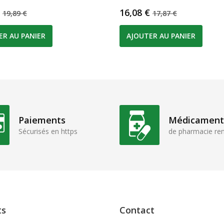
Prix de base
Prix
Prix de base
16,08 €
19,89 €
17,87 €
ER AU PANIER
AJOUTER AU PANIER
Paiements
Médicament
Sécurisés en https
de pharmacie r
ts
Contact