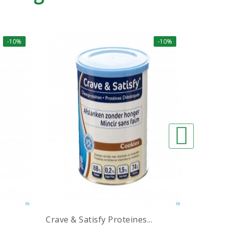
-10%
-10%
s
Crave & Satisfy Proteines...
Fytosta