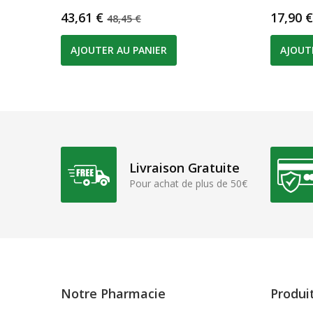
Prix
Prix de base
Prix
43,61 €
17,90 €
48,45 €
AJOUTER AU PANIER
AJOUT
Livraison Gratuite
Pour achat de plus de 50€
Notre Pharmacie
Produi