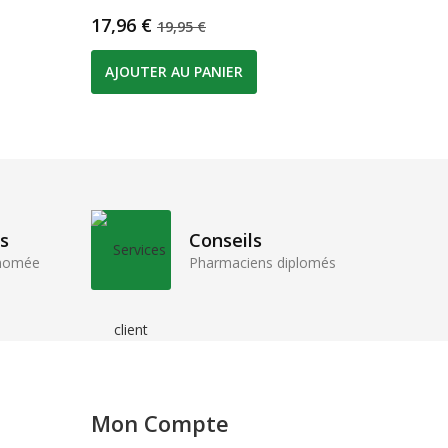
Prix
Prix de base
Prix
17,96 €
26,95 
19,95 €
AJOUTER AU PANIER
AJOUT
s
Conseils
enomée
Pharmaciens diplomés
Mon Compte