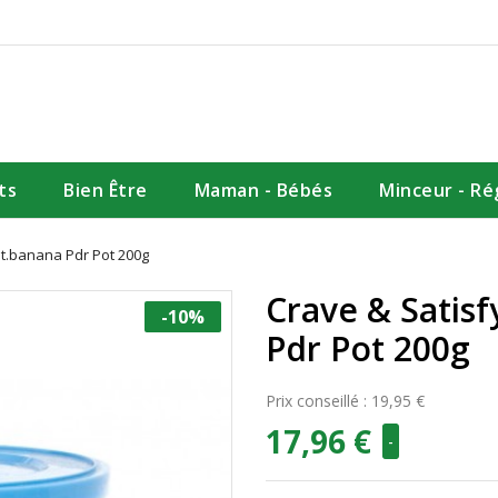
ts
Bien Être
Maman - Bébés
Minceur - R
et.banana Pdr Pot 200g
Crave & Satisf
-10%
Pdr Pot 200g
Prix conseillé : 19,95 €
17,96 €
-