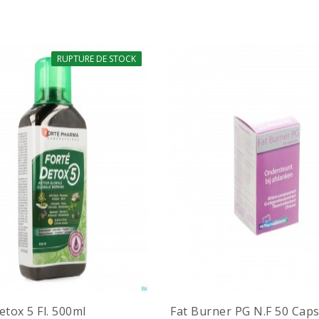
RUPTURE DE STOCK
-10%
etox 5 Fl. 500ml
Fat Burner PG N.F 50 Cap