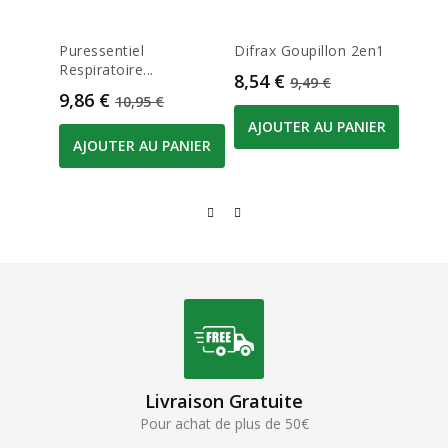
Puressentiel
Difrax Goupillon 2en1
Phili
Respiratoire...
3.0...
Prix
Prix de base
8,54 €
9,49 €
Prix
Prix de base
Prix
9,86 €
10,7
10,95 €
AJOUTER AU PANIER
AJOUTER AU PANIER
AJO
Livraison Gratuite
Pour achat de plus de 50€