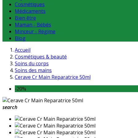
Cosmétiques
Médicaments
Bien être
Maman - Bébés
Minceur - Régime
Blog
Accueil
Cosmétiques & beauté
Soins du corps
Soins des mains
Cerave Cr Main Reparatrice 50ml
-20%
search