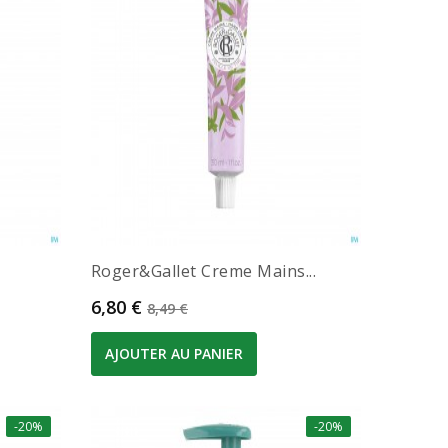
Roger&gallet Creme Mains...
Prix
Prix de base
6,80 €
8,49 €
AJOUTER AU PANIER
-20%
-20%