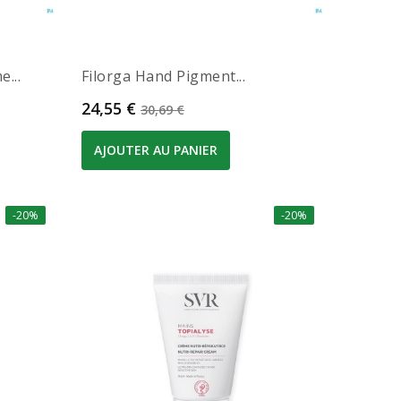
...
Filorga Hand Pigment...
Prix
Prix de base
24,55 €
30,69 €
AJOUTER AU PANIER
-20%
-20%