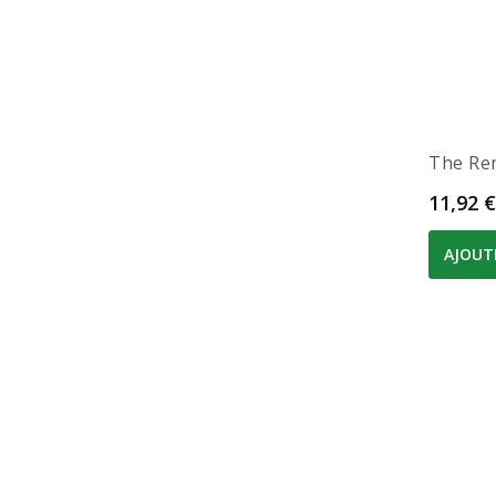
The Rem
Prix
11,92 €
AJOUT