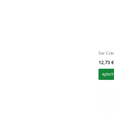
Svr Cre
Prix
12,73 €
AJOUT