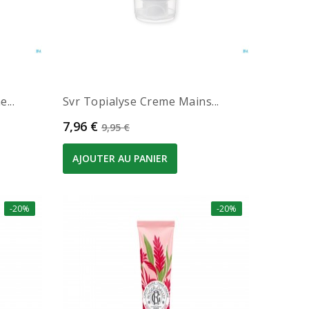
...
Svr Topialyse Creme Mains...
Prix
Prix de base
7,96 €
9,95 €
AJOUTER AU PANIER
-20%
-20%