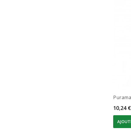
Puramai
Prix
10,24 €
AJOUT