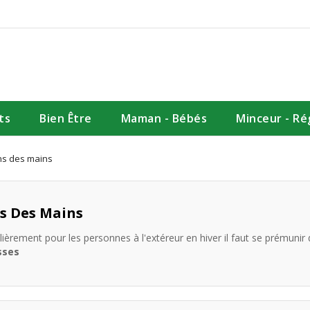
ts
Bien Être
Maman - Bébés
Minceur - R
ns des mains
s Des Mains
ulièrement pour les personnes à l'extéreur en hiver il faut se prému
sses