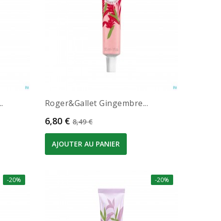
.
Roger&gallet Gingembre...
Prix
Prix de base
6,80 €
8,49 €
AJOUTER AU PANIER
-20%
-20%