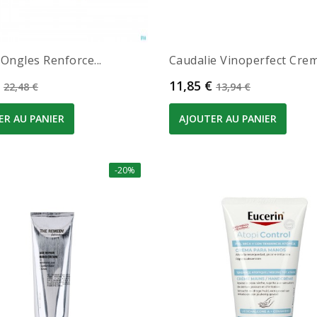
Ongles Renforce...
Caudalie Vinoperfect Creme
Prix de base
Prix
Prix de base
11,85 €
22,48 €
13,94 €
ER AU PANIER
AJOUTER AU PANIER
-20%