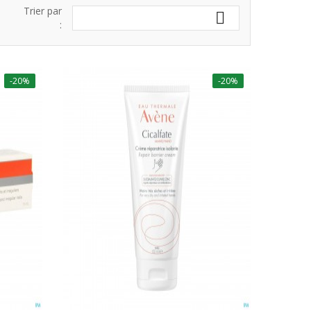
Trier par

:
-20%
-20%