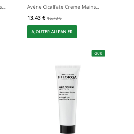
...
Avène Cicalfate Creme Mains...
Prix
Prix de base
13,43 €
16,78 €
AJOUTER AU PANIER
-20%