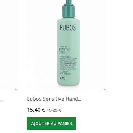
..
Eubos Sensitive Hand...
Prix
Prix de base
15,40 €
19,25 €
AJOUTER AU PANIER