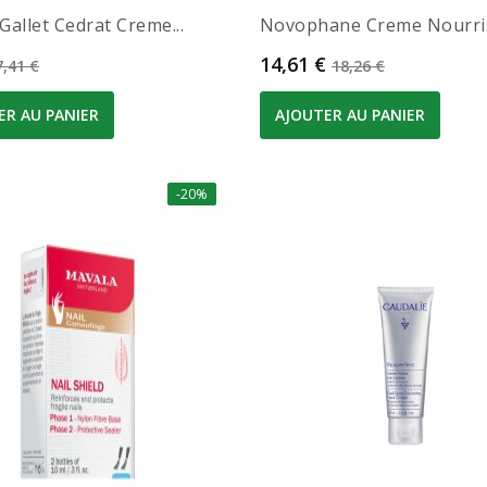
allet Cedrat Creme...
Novophane Creme Nourris.
Prix de base
Prix
Prix de base
14,61 €
7,41 €
18,26 €
ER AU PANIER
AJOUTER AU PANIER
-20%