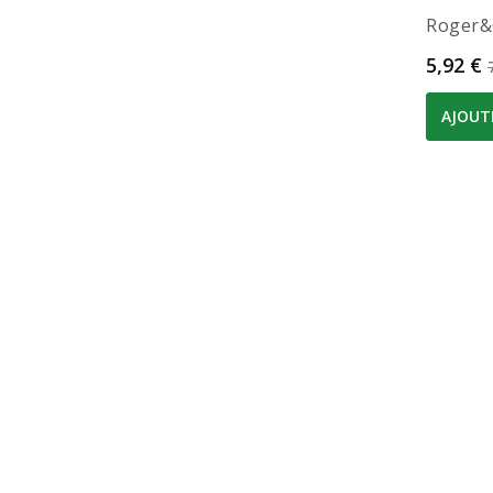
Roger&g
Prix
5,92 €
AJOUT