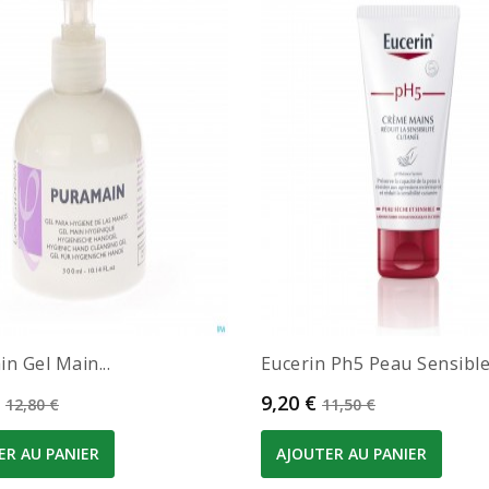
n Gel Main...
Eucerin Ph5 Peau Sensible.
Prix de base
Prix
Prix de base
9,20 €
12,80 €
11,50 €
ER AU PANIER
AJOUTER AU PANIER