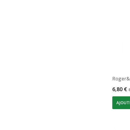
Roger&g
Prix
6,80 €
AJOUT