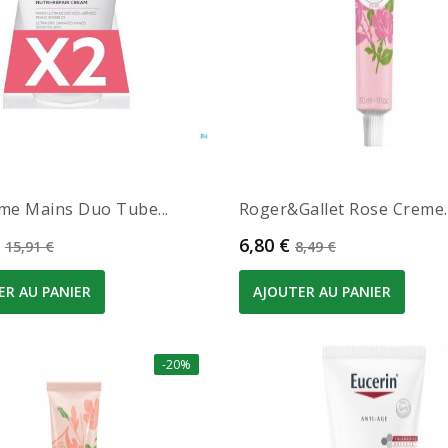
me Mains Duo Tube...
Roger&gallet Rose Creme..
Prix de base
Prix
Prix de base
6,80 €
15,91 €
8,49 €
ER AU PANIER
AJOUTER AU PANIER
-20%