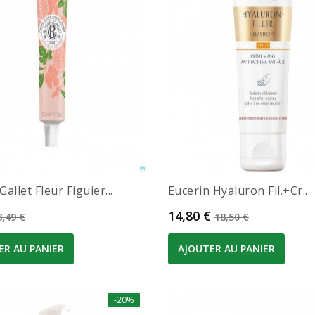
allet Fleur Figuier...
Eucerin Hyaluron Fil.+cr...
Prix de base
Prix
Prix de base
14,80 €
8,49 €
18,50 €
ER AU PANIER
AJOUTER AU PANIER
-20%