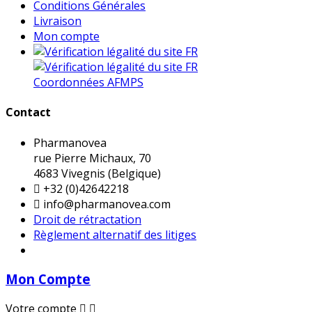
Conditions Générales
Livraison
Mon compte
Coordonnées AFMPS
Contact
Pharmanovea
rue Pierre Michaux, 70
4683 Vivegnis (Belgique)

+32 (0)42642218

info@pharmanovea.com
Droit de rétractation
Règlement alternatif des litiges
Mon Compte
Votre compte

