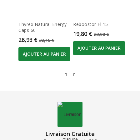
Thyrex Natural Energy
Reboostor Fl 15
Bioa
Caps 60
Caps
Prix
Prix de base
19,80 €
22,00 €
Prix
Prix de base
Prix
28,93 €
53,9
32,15 €
AJOUTER AU PANIER
AJOUTER AU PANIER
AJO
Livraison Gratuite