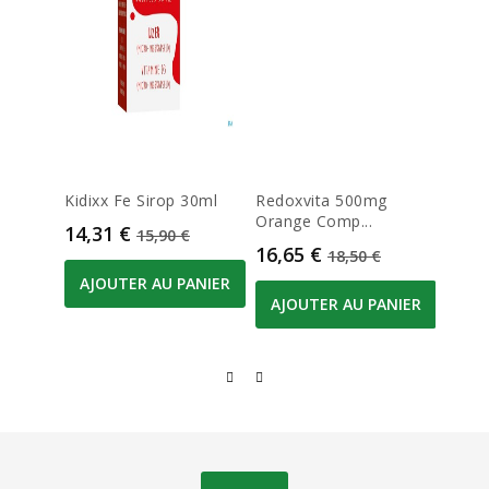
Kidixx Fe Sirop 30ml
Redoxvita 500mg
Ortis
Orange Comp...
Bio 24
Prix
Prix de base
14,31 €
15,90 €
Prix
Prix de base
Prix
16,65 €
17,0
18,50 €
AJOUTER AU PANIER
AJOUTER AU PANIER
AJO