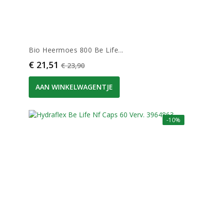
Bio Heermoes 800 Be Life...
Prijs
Normale prijs
€ 21,51
€ 23,90
AAN WINKELWAGENTJE
-10%