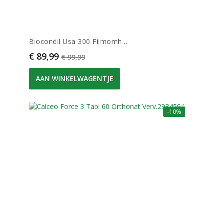
Biocondil Usa 300 Filmomh...
Prijs
Normale prijs
€ 89,99
€ 99,99
AAN WINKELWAGENTJE
-10%