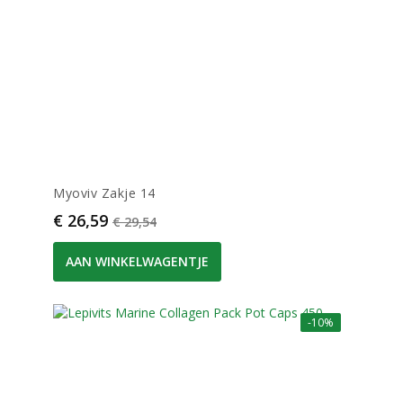
Myoviv Zakje 14
Prijs
Normale prijs
€ 26,59
€ 29,54
AAN WINKELWAGENTJE
-10%