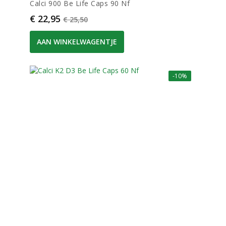
Calci 900 Be Life Caps 90 Nf
Prijs
Normale prijs
€ 22,95
€ 25,50
AAN WINKELWAGENTJE
-10%