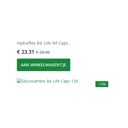
Hydraflex Be Life Nf Caps...
Prijs
Normale prijs
€ 23,31
€ 25,90
AAN WINKELWAGENTJE
-10%