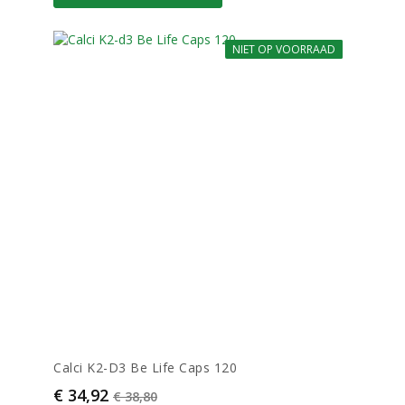
NIET OP VOORRAAD
-10%
Calci K2-D3 Be Life Caps 120
Prijs
Normale prijs
€ 34,92
€ 38,80