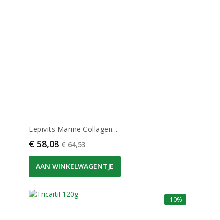
Lepivits Marine Collagen...
Prijs
Normale prijs
€ 58,08
€ 64,53
AAN WINKELWAGENTJE
-10%