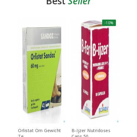
Best
Seller
-10%
Orlistat Om Gewicht
B-Ijzer Nutridoses
Dulco
Te...
Caps 50...
Tab Ec