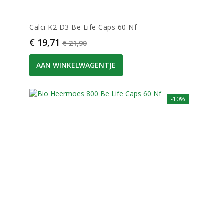
Calci K2 D3 Be Life Caps 60 Nf
Prijs
Normale prijs
€ 19,71
€ 21,90
AAN WINKELWAGENTJE
-10%