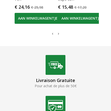
Prijs
Normale prijs
Prijs
Normale prijs
Prijs
€ 24,16
€ 15,48
€ 8,
€ 25,98
€ 17,20
AAN WINKELWAGENTJE
AAN WINKELWAGENTJE
AA
Livraison Gratuite
Pour achat de plus de 50€