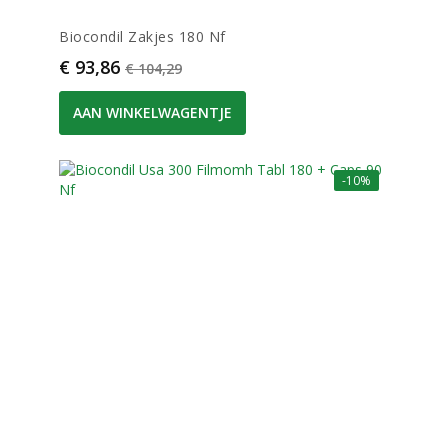
Biocondil Zakjes 180 Nf
Prijs
Normale prijs
€ 93,86
€ 104,29
AAN WINKELWAGENTJE
-10%