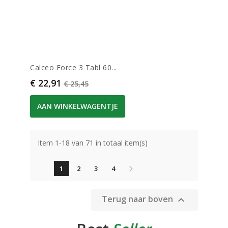
Calceo Force 3 Tabl 60...
Prijs
Normale prijs
€ 22,91
€ 25,45
AAN WINKELWAGENTJE
Item 1-18 van 71 in totaal item(s)
1
2
3
4
Terug naar boven
