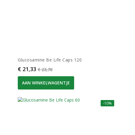
Glucosamine Be Life Caps 120
Prijs
Normale prijs
€ 21,33
€ 23,70
AAN WINKELWAGENTJE
-10%