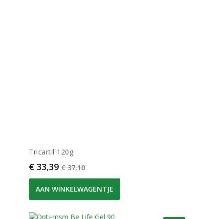
Tricartil 120g
Prijs
Normale prijs
€ 33,39
€ 37,10
AAN WINKELWAGENTJE