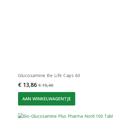
Glucosamine Be Life Caps 60
Prijs
Normale prijs
€ 13,86
€ 15,40
AAN WINKELWAGENTJE