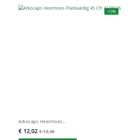
-10%
Arkocaps Heermoes...
Prijs
Normale prijs
€ 12,02
€ 13,36