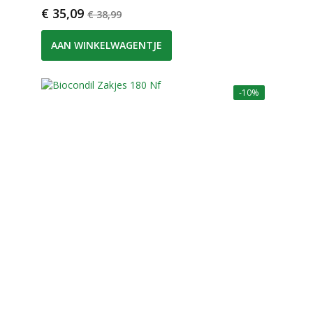
Prijs
Normale prijs
€ 35,09
€ 38,99
AAN WINKELWAGENTJE
-10%