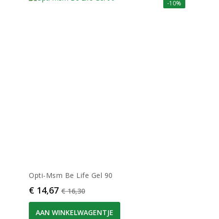
-10%
Opti-Msm Be Life Gel 90
Prijs
Normale prijs
€ 14,67
€ 16,30
AAN WINKELWAGENTJE