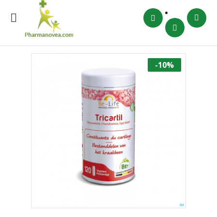

-10%