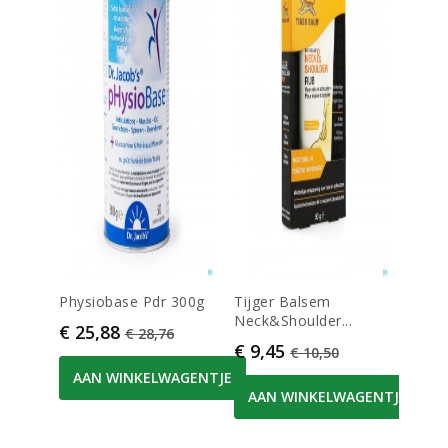
Physiobase Pdr 300g
Tijger Balsem
Calci
Neck&shoulder...
Prijs
Normale prijs
Prijs
€ 25,88
€ 41
€ 28,76
Prijs
Normale prijs
€ 9,45
€ 10,50
AAN WINKELWAGENTJE
AA
AAN WINKELWAGENTJE