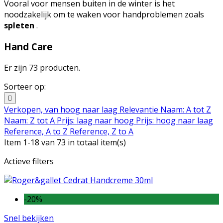
Vooral voor mensen buiten in de winter is het
noodzakelijk om te waken voor handproblemen zoals
spleten
.
Hand Care
Er zijn 73 producten.
Sorteer op:

Verkopen, van hoog naar laag
Relevantie
Naam: A tot Z
Naam: Z tot A
Prijs: laag naar hoog
Prijs: hoog naar laag
Reference, A to Z
Reference, Z to A
Item 1-18 van 73 in totaal item(s)
Actieve filters
-20%
Snel bekijken