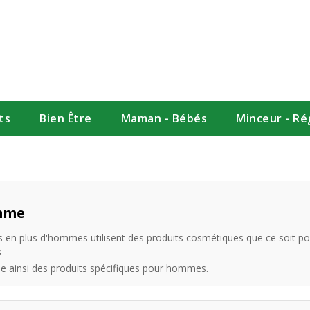
ts
Bien Être
Maman - Bébés
Minceur - R
mme
s en plus d'hommes utilisent des produits cosmétiques que ce soit pou
s
e ainsi des produits spécifiques pour hommes.