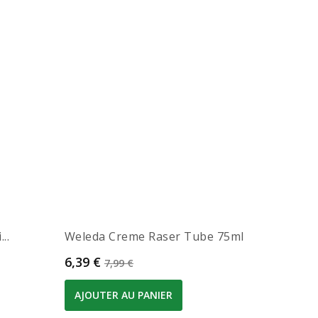
..
Weleda Creme Raser Tube 75ml
Prix
Prix de base
6,39 €
7,99 €
AJOUTER AU PANIER