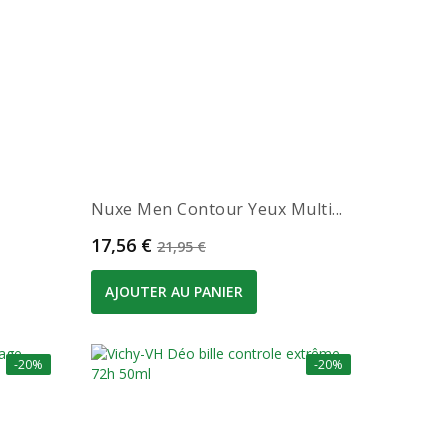
Nuxe Men Contour Yeux Multi...
Prix
Prix de base
17,56 €
21,95 €
AJOUTER AU PANIER
-20%
-20%