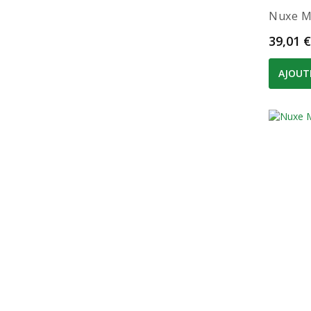
Nuxe Me
Prix
39,01 €
AJOUT