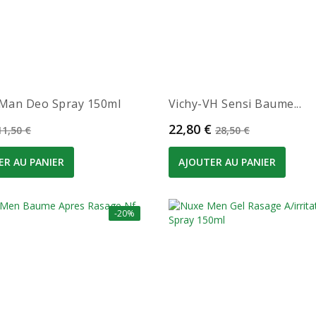
 Man Deo Spray 150ml
Vichy-VH Sensi Baume...
Prix de base
Prix
Prix de base
22,80 €
11,50 €
28,50 €
ER AU PANIER
AJOUTER AU PANIER
-20%