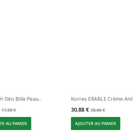
H Déo Bille Peau...
Korres ERABLE Crème Anti.
Prix de base
Prix
Prix de base
30,88 €
17,50 €
38,60 €
ER AU PANIER
AJOUTER AU PANIER