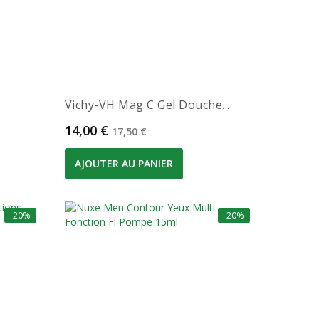
Vichy-VH Mag C Gel Douche...
Prix
Prix de base
14,00 €
17,50 €
AJOUTER AU PANIER
-20%
-20%