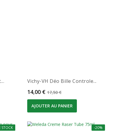
..
Vichy-VH Déo Bille Controle...
Prix
Prix de base
14,00 €
17,50 €
AJOUTER AU PANIER
E STOCK
-20%
-20%