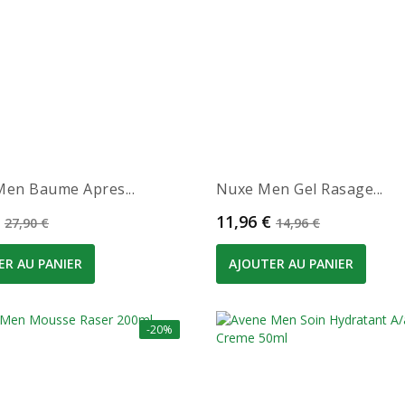
Men Baume Apres...
Nuxe Men Gel Rasage...
Prix de base
Prix
Prix de base
11,96 €
27,90 €
14,96 €
ER AU PANIER
AJOUTER AU PANIER
-20%