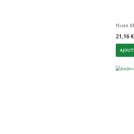
Nuxe Me
Prix
21,16 €
AJOUT