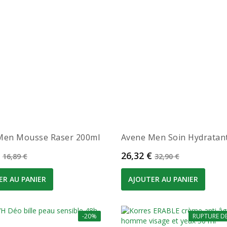
Men Mousse Raser 200ml
Avene Men Soin Hydratant.
Prix de base
Prix
Prix de base
26,32 €
16,89 €
32,90 €
ER AU PANIER
AJOUTER AU PANIER
-20%
RUPTURE D