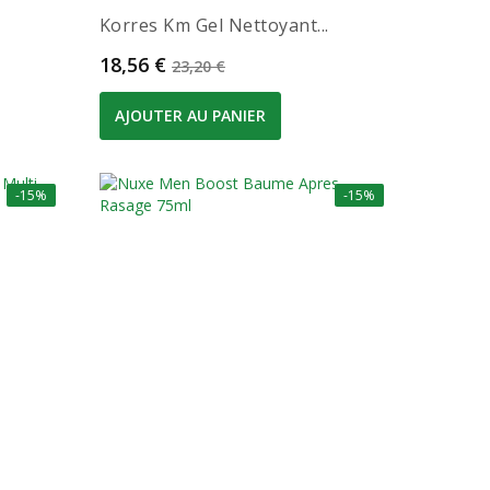
Korres Km Gel Nettoyant...
Prix
Prix de base
18,56 €
23,20 €
AJOUTER AU PANIER
-15%
-15%