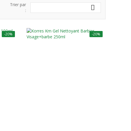
Trier par

:
-20%
-20%