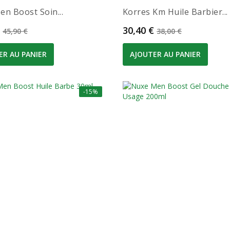
n Boost Soin...
Korres Km Huile Barbier...
Prix de base
Prix
Prix de base
30,40 €
45,90 €
38,00 €
ER AU PANIER
AJOUTER AU PANIER
-15%