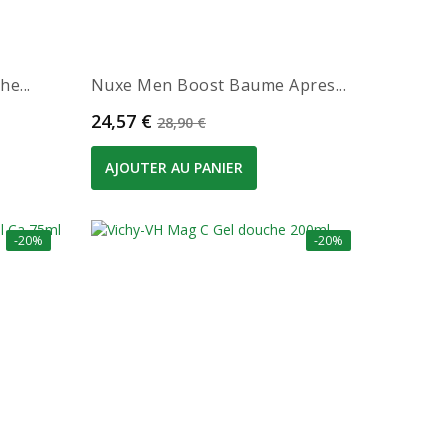
e...
Nuxe Men Boost Baume Apres...
Prix
Prix de base
24,57 €
28,90 €
AJOUTER AU PANIER
-20%
-20%