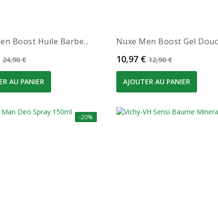
n Boost Huile Barbe...
Nuxe Men Boost Gel Douch
Prix de base
Prix
Prix de base
10,97 €
24,90 €
12,90 €
ER AU PANIER
AJOUTER AU PANIER
-20%