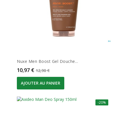
Nuxe Men Boost Gel Douche...
Prix
Prix de base
10,97 €
12,90 €
AJOUTER AU PANIER
-20%