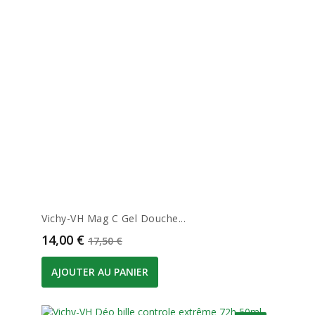
Vichy-VH Mag C Gel Douche...
Prix
Prix de base
14,00 €
17,50 €
AJOUTER AU PANIER