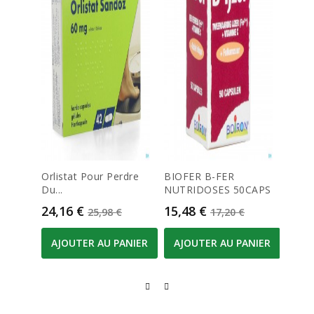
Orlistat Pour Perdre
BIOFER B-FER
Dulco
Du...
NUTRIDOSES 50CAPS
Compr
Prix
Prix de base
Prix
Prix de base
Prix
24,16 €
15,48 €
8,00
25,98 €
17,20 €
AJOUTER AU PANIER
AJOUTER AU PANIER
AJO