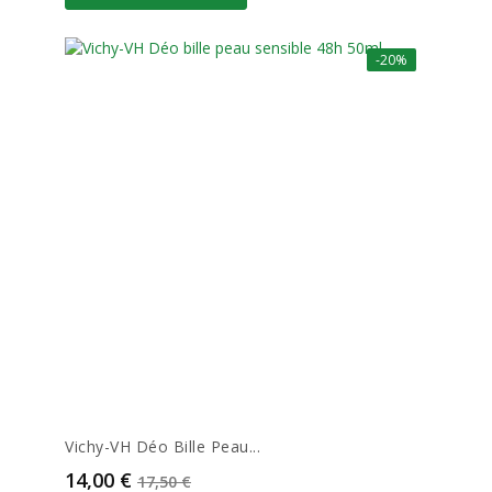
-20%
Vichy-VH Déo Bille Peau...
Prix
Prix de base
14,00 €
17,50 €