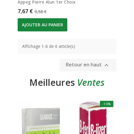
Appeg Pierre Alun 1er Choix
Prix
Prix de base
7,67 €
9,58 €
AJOUTER AU PANIER
Affichage 1-6 de 6 article(s)
Retour en haut

Meilleures
Ventes
-10%