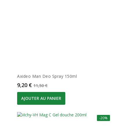
Axideo Man Deo Spray 150ml
Prix
Prix de base
9,20 €
11,50 €
AJOUTER AU PANIER
-20%