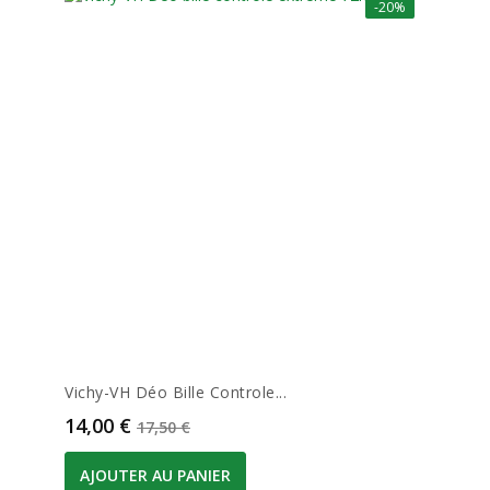
-20%
Vichy-VH Déo Bille Controle...
Prix
Prix de base
14,00 €
17,50 €
AJOUTER AU PANIER