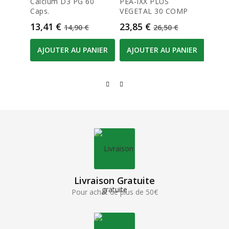
Calcium D3 PG 60
PEA-IXX PLUS
Akile
Caps.
VEGETAL 30 COMP
Huile.
Prix
Prix de base
Prix
Prix de base
Prix
13,41 €
23,85 €
18,2
14,90 €
26,50 €
AJOUTER AU PANIER
AJOUTER AU PANIER
AJO
Livraison Gratuite
Pour achat de plus de 50€